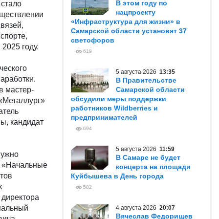
В этом году по
 стало
нацпроекту
уществлении
«Инфраструктура для жизни» в
вязей,
Самарской области установят 37
 спорте,
светофоров
2025 году.
619
ческого
5 августа 2026
13:35
аработки.
В Правительстве
в мастер-
Самарской области
обсудили меры поддержки
 «Металлург»
работников Wildberries и
атель
предпринимателей
ры, кандидат
694
5 августа 2026
11:59
нужно
В Самаре не будет
ю «Начальные
концерта на площади
нтов
Куйбышева в День города
к
582
 директора
ональный
4 августа 2026
20:07
Вячеслав Федорищев
вича