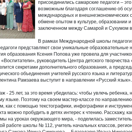
присоединились самарские педагоги – это
возможным благодаря соглашению об ос
международных и внешнеэкономических с
обмене опытом в культуре, образовании и
заключенном между Самарой и Сухумом в 
В рамках Международной школы педагоги
педагоги представляют свои уникальные образовательные н
ия образования Ксения Попова уже провела для участнико
«Воспитатели», руководитель Центра детского творчества
елится секретами дополнительного образования, а председ
ического объединения учителей русского языка и литерату
лентина Рамзаева выступит в направлении «Русский язык».
ж - 25 лет, за это время убедилась: чтобы увлечь ребенка, 
ему языке. Поэтому на своем мастер‑классе по направлени
м, как с помощью текстографики, инфографики и инструме
та можно пробудить в детях интерес к чтению. Расскажу, ка
мы на уроках окружающего мира, - поделилась заместитель
ой работе школы № 112, учитель начальных классов, реги
круга Самара Ирина Симонова. – Благодарю Ивана Николае