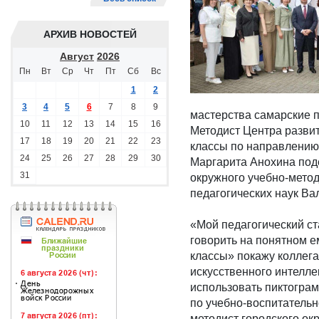
АРХИВ НОВОСТЕЙ
Август
2026
Пн
Вт
Ср
Чт
Пт
Сб
Вс
1
2
3
4
5
6
7
8
9
мастерства самарские 
10
11
12
13
14
15
16
Методист Центра развит
17
18
19
20
21
22
23
классы по направлению 
24
25
26
27
28
29
30
Маргарита Анохина под
31
окружного учебно-метод
педагогических наук Ва
«Мой педагогический ста
говорить на понятном 
классы» покажу коллега
искусственного интеллек
использовать пиктограм
по учебно‑воспитательн
методист городского о