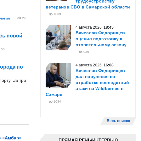
трудоустройству
ветеранов СВО в Самарской области
1039
логия
24
4 августа 2026
18:45
Вячеслав Федорищев
сь новой
оценил подготовку к
отопительному сезону
150
935
4 августа 2026
16:08
города по
Вячеслав Федорищев
дал поручения по
орту. За три
отработке последствий
атаки на Wildberries в
Самаре
1084
Весь список
с «Амбар»
ПРЯМАЯ РЕЧЬ/ИНТЕРВЬЮ