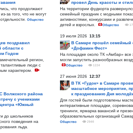
тавания
провел День красоты и стил
лись, что продолжают
На территории фудкорта развернул
з-за того, что не могут
семейный праздник с модными показ
-отдельности.
активностями, конкурсами и развле
Общество
детей и взрослых.
Общество
17
19 июля 2026
13:15
ев поздравил
В Самаре прошёл семейный
 области с
«Дофамин Фест»
ым Годом
На площадке около ТК «Амбар» вс
замечательный регион,
могли запустить разнообразных воз
 талантливые люди с
Общество
1224
ным характером.
27 июня 2026
12:37
В ТК «Гудок» в Самаре пров
масштабное мероприятие, п
С Волжского района
к празднованию Дня молодё
тречу с учениками
Для гостей были подготовлены масте
 центра «Южный
интерактивные площадки, соревнова
тренинги, ярмарка вакансий и презе
ти до школьников
образовательных организаций Сама
сного поведения на
Общество
2946
рования льда.