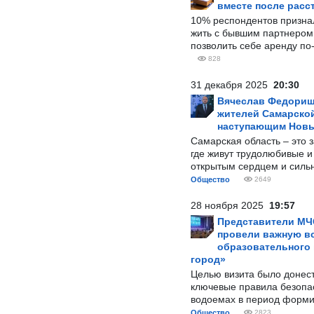
вместе после расс
10% респондентов призна
жить с бывшим партнером и
позволить себе аренду по
828
31 декабря 2025
20:30
Вячеслав Федорищ
жителей Самарской
наступающим Нов
Самарская область – это 
где живут трудолюбивые и
открытым сердцем и силь
Общество
2649
28 ноября 2025
19:57
Представители МЧ
провели важную вс
образовательного
город»
Целью визита было донес
ключевые правила безопа
водоемах в период форми
Общество
2823