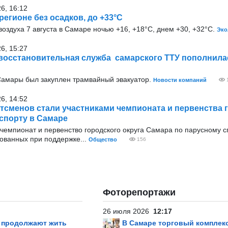
26, 16:12
 регионе без осадков, до +33°С
оздуха 7 августа в Самаре ночью +16, +18°С, днем +30, +32°С.
Эко
26, 15:27
осстановительная служба самарского ТТУ пополнила
Самары был закуплен трамвайный эвакуатор.
Новости компаний
26, 14:52
хтсменов стали участниками чемпионата и первенства 
спорту в Самаре
чемпионат и первенство городского округа Самара по парусному сп
зованных при поддержке...
Общество
156
Фоторепортажи
26 июля 2026
12:17
р продолжают жить
В Самаре торговый комплек