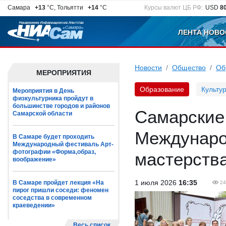
Самара
+13
°C, Тольятти
+14
°C
Курсы валют ЦБ РФ:
USD
8
ЛЕНТА НОВО
Новости
Общество
Об
МЕРОПРИЯТИЯ
Образование
Культу
Мероприятия в День
физкультурника пройдут в
большинстве городов и районов
Самарские 
Самарской области
Междунаро
В Самаре будет проходить
Международный фестиваль Арт-
фотографии «Форма,образ,
мастерств
воображение»
1 июля 2026
16:35
В Самаре пройдет лекция «На
24
пирог пришли соседи: феномен
соседства в современном
краеведении»
Весь список