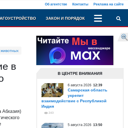
Об агентстве
Контакты
Реклама на сайте
АГОУСТРОЙСТВО
ЗАКОН И ПОРЯДОК
 животных
ие в
В ЦЕНТРЕ ВНИМАНИЯ
о
6 августа 2026
12:39
Самарская область
укрепит
взаимодействие с Республикой
Индия
а Абхазия)
243
гического
е
5 августа 2026
13:50