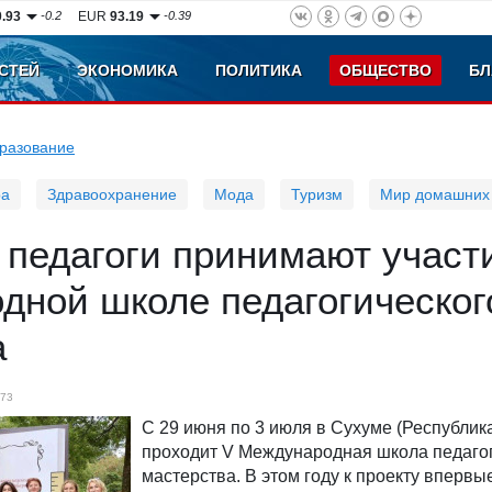
0.93
-0.2
EUR
93.19
-0.39
СТЕЙ
ЭКОНОМИКА
ПОЛИТИКА
ОБЩЕСТВО
БЛ
разование
ра
Здравоохранение
Мода
Туризм
Мир домашних
педагоги принимают участ
дной школе педагогическог
а
73
С 29 июня по 3 июля в Сухуме (Республик
проходит V Международная школа педаго
мастерства. В этом году к проекту впервы