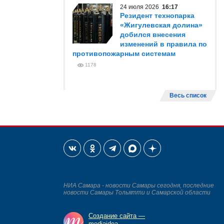
24 июля 2026
16:17
Резидент технопарка
«Жигулевская долина»
добился внесения
изменений в правила по
противопожарным системам
1178
Весь список
НИА Самара - новости Самары сегодня, последние
новости Самары Тольятти и Самарской области
Создание сайта —
mediaidea