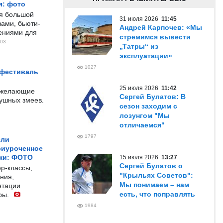
я: фото
ся большой
31 июля 2026
11:45
ами, бьюти-
Андрей Карпочев: «Мы
чениями для
стремимся вывести
03
„Татры“ из
эксплуатации»
1027
 фестиваль
25 июля 2026
11:42
е желающие
Сергей Булатов: В
душных змеев.
сезон заходим с
лозунгом "Мы
отличаемся"
1797
ели
риуроченное
жи: ФОТО
15 июля 2026
13:27
Сергей Булатов о
р-классы,
"Крыльях Советов":
ния,
Мы понимаем – нам
нтации
есть, что поправлять
ры.
1984