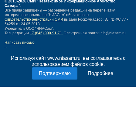
©
2010-2026 СМИ
"Независимое Информационное Агентство
Самара"
.
Все права защищены — разрешение редакции на перепечатку
материалов и ссылка на "НИАСам" обязательны.
Свидетельство регистрации СМИ
выдано Роскомнадзор: ЭЛ № ФС 77 -
54259 от 24.05.2013.
Учредитель ООО "НИАСам".
Тел. редакции
+7 (846) 990-91-71.
Электронная почта: info@niasam.ru
Написать письмо
Карта сайта
Нашли ошибку?
Используя сайт www.niasam.ru, вы соглашаетесь с
Политика конфиденциальности
использованием файлов cookie.
Согласие на обработку персональных данных
18+
Подробнее
НИА Самара - новости Самары сегодня, последние новости Самары
Тольятти и Самарской области
Создание сайта —
mediaidea