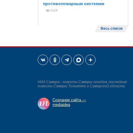
противопожарным системам
1216
Весь список
НИА Самара - новости Самары сегодня, последние
новости Самары Тольятти и Самарской области
Создание сайта —
mediaidea