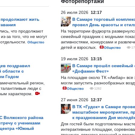
Фоторепортажи
26 июля 2026
12:17
р продолжают жить
В Самаре торговый комплек
тавания
провел День красоты и стил
лись, что продолжают
На территории фудкорта развернул
з-за того, что не могут
семейный праздник с модными показ
-отдельности.
активностями, конкурсами и развле
Общество
детей и взрослых.
Общество
17
19 июля 2026
13:15
ев поздравил
В Самаре прошёл семейный
 области с
«Дофамин Фест»
ым Годом
На площадке около ТК «Амбар» вс
замечательный регион,
могли запустить разнообразных воз
 талантливые люди с
Общество
1262
ным характером.
27 июня 2026
12:37
В ТК «Гудок» в Самаре пров
масштабное мероприятие, п
С Волжского района
к празднованию Дня молодё
тречу с учениками
Для гостей были подготовлены масте
 центра «Южный
интерактивные площадки, соревнова
тренинги, ярмарка вакансий и презе