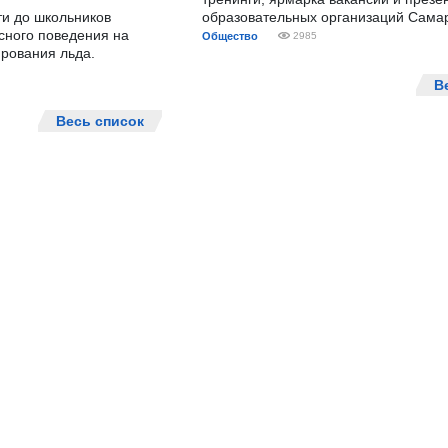
ти до школьников
образовательных организаций Сама
сного поведения на
Общество
2985
рования льда.
В
Весь список