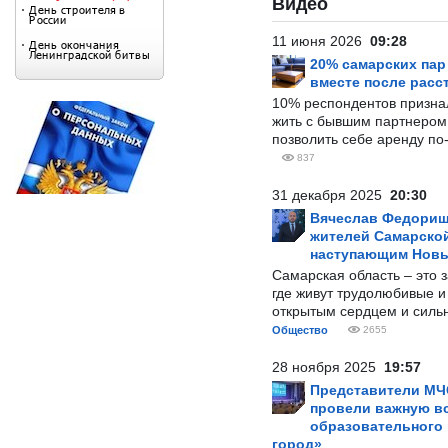
Видео
11 июня 2026
09:28
20% самарских па
вместе после расс
10% респондентов призна
жить с бывшим партнером и
позволить себе аренду по
837
31 декабря 2025
20:30
Вячеслав Федорищ
жителей Самарской
наступающим Нов
Самарская область – это 
где живут трудолюбивые и
открытым сердцем и силь
Общество
2655
28 ноября 2025
19:57
Представители МЧ
провели важную вс
образовательного
город»