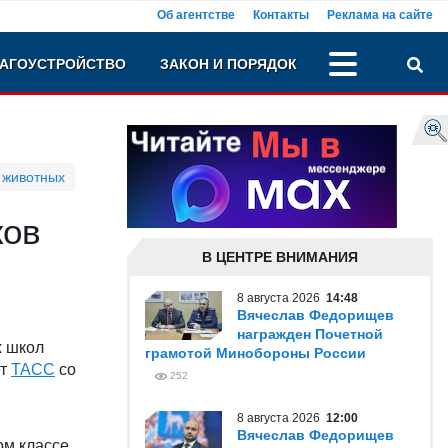
Об агентстве
Контакты
Реклама на сайте
АГОУСТРОЙСТВО
ЗАКОН И ПОРЯДОК
 животных
ков
В ЦЕНТРЕ ВНИМАНИЯ
8 августа 2026
14:48
Вячеслав Федорищев
награжден Почетной
х школ
грамотой Минобороны России
ет
ТАСС
со
252
8 августа 2026
12:00
Вячеслав Федорищев
ом классе