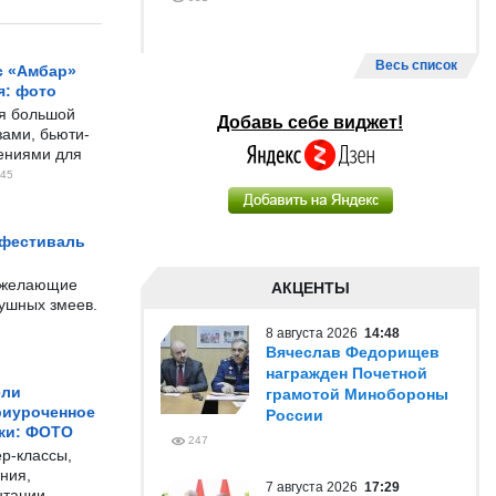
Весь список
с «Амбар»
я: фото
ся большой
Добавь себе виджет!
ами, бьюти-
чениями для
45
 фестиваль
е желающие
АКЦЕНТЫ
душных змеев.
8 августа 2026
14:48
Вячеслав Федорищев
награжден Почетной
ели
грамотой Минобороны
риуроченное
России
жи: ФОТО
247
р-классы,
ния,
7 августа 2026
17:29
нтации