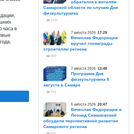
обратился к жителям
Самарской области по случаю Дня
физкультурника
дации,
1302
ашних
 часа в
7 августа 2026
17:29
Новые
Вячеслав Федорищев
года.
вручил госнаграды
строителям региона
850
7 августа 2026
13:48
Программа Дня
физкультурника 8
августа в Самаре
701
6 августа 2026
20:47
Вячеслав Федорищев и
Леонид Симановский
обсудили перспективное развитие
Самарского региона
951