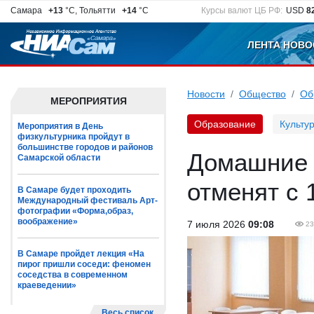
Самара
+13
°C, Тольятти
+14
°C
Курсы валют ЦБ РФ:
USD
8
ЛЕНТА НОВО
Новости
Общество
Об
МЕРОПРИЯТИЯ
Образование
Культу
Мероприятия в День
физкультурника пройдут в
большинстве городов и районов
Домашние 
Самарской области
отменят с 
В Самаре будет проходить
Международный фестиваль Арт-
фотографии «Форма,образ,
воображение»
7 июля 2026
09:08
23
В Самаре пройдет лекция «На
пирог пришли соседи: феномен
соседства в современном
краеведении»
Весь список