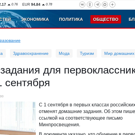
2.17
0.76
EUR
94.84
0.78
СТЕЙ
ЭКОНОМИКА
ПОЛИТИКА
ОБЩЕСТВО
БЛ
разование
ра
Здравоохранение
Мода
Туризм
Мир домашних
задания для первоклассни
1 сентября
00
С 1 сентября в первых классах российски
отменят домашние задания. Об этом пиш
ссылкой на соответствующее письмо
Минпросвещения.
В документе указано, что обучение в перв