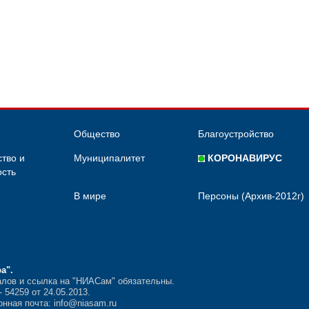
Общество
Благоустройство
тво и
Муниципалитет
КОРОНАВИРУС
сть
В мире
Персоны (Архив-2012г)
ра"
.
лов и ссылка на "НИАСам" обязательны.
54259 от 24.05.2013.
нная почта: info@niasam.ru