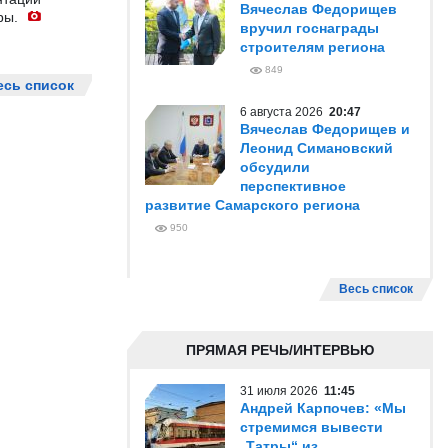
Вячеслав Федорищев
ры.
вручил госнаграды
строителям региона
849
есь список
6 августа 2026
20:47
Вячеслав Федорищев и
Леонид Симановский
обсудили
перспективное
развитие Самарского региона
950
Весь список
ПРЯМАЯ РЕЧЬ/ИНТЕРВЬЮ
31 июля 2026
11:45
Андрей Карпочев: «Мы
стремимся вывести
„Татры“ из