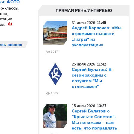
жи: ФОТО
р-классы,
ПРЯМАЯ РЕЧЬ/ИНТЕРВЬЮ
ния,
нтации
31 июля 2026
11:45
ры.
Андрей Карпочев: «Мы
стремимся вывести
„Татры“ из
есь список
эксплуатации»
1037
25 июля 2026
11:42
Сергей Булатов: В
сезон заходим с
лозунгом "Мы
отличаемся"
1805
15 июля 2026
13:27
Сергей Булатов о
"Крыльях Советов":
Мы понимаем – нам
есть, что поправлять