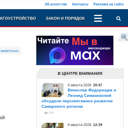
Об агентстве
Контакты
Реклама на сайте
АГОУСТРОЙСТВО
ЗАКОН И ПОРЯДОК
 животных
В ЦЕНТРЕ ВНИМАНИЯ
6 августа 2026
20:47
Вячеслав Федорищев и
Леонид Симановский
обсудили перспективное развитие
Самарского региона
276
кой
6 августа 2026
12:39