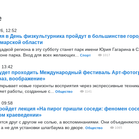
е
26, 12:52
я в День физкультурника пройдут в большинстве горо
марской области
адкой региона в эту субботу станет парк имени Юрия Гагарина в 
оне парка. Вход для всех желающих...
Спорт
1017
 13:42
удет проходить Международный фестиваль Арт-фото
аз, воображение»
ткрывает новые горизонты восприятия через экспрессивные техник
ет работы, созданные с...
Общество
1141
 09:58
ройдет лекция «На пирог пришли соседи: феномен сос
ом краеведении»
ятся друг с другом не солью, а воспоминаниями. Они объединяютс
а не для установки шлагбаума во дворе.
Общество
1065