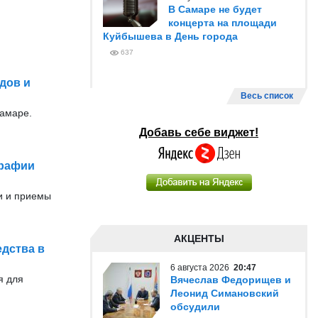
В Самаре не будет
концерта на площади
Куйбышева в День города
637
дов и
Весь список
Самаре.
Добавь себе виджет!
графии
и и приемы
АКЦЕНТЫ
едства в
6 августа 2026
20:47
я для
Вячеслав Федорищев и
Леонид Симановский
обсудили