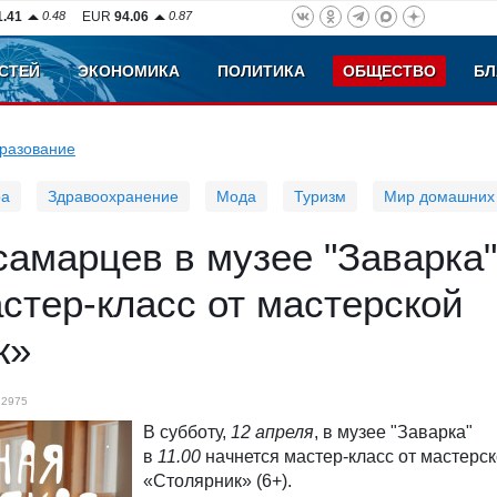
1.41
0.48
EUR
94.06
0.87
СТЕЙ
ЭКОНОМИКА
ПОЛИТИКА
ОБЩЕСТВО
БЛ
разование
ра
Здравоохранение
Мода
Туризм
Мир домашних
амарцев в музее "Заварка"
стер-класс от мастерской
к»
2975
В субботу,
12 апреля
, в музее "Заварка"
в
11.00
начнется мастер-класс от мастерс
«Столярник» (6+).