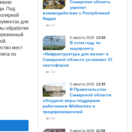
Самарская область
ревом:
укрепит
ди. Под
взаимодействие с Республикой
толярной
Индия
рументах для
427
мы обработки
деревянный
5 августа 2026
13:50
ой.
В этом году по
ество мест
нацпроекту
лета по
«Инфраструктура для жизни» в
Самарской области установят 37
светофоров
703
5 августа 2026
13:35
В Правительстве
Самарской области
обсудили меры поддержки
работников Wildberries и
предпринимателей
865
5 августа 2026
11:59