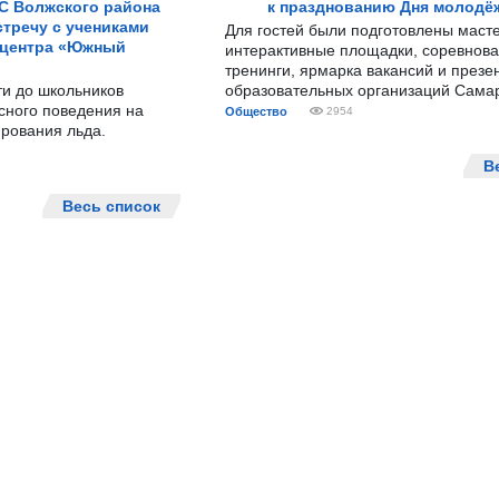
С Волжского района
к празднованию Дня молодё
тречу с учениками
Для гостей были подготовлены масте
 центра «Южный
интерактивные площадки, соревнова
тренинги, ярмарка вакансий и презе
ти до школьников
образовательных организаций Сама
сного поведения на
Общество
2954
рования льда.
В
Весь список