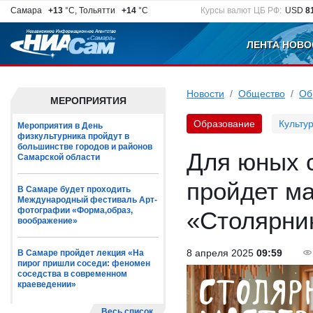
Самара
+13
°C, Тольятти
+14
°C
Курсы валют ЦБ РФ:
USD
8
ЛЕНТА НОВО
Новости
Общество
Об
МЕРОПРИЯТИЯ
Образование
Культу
Мероприятия в День
физкультурника пройдут в
большинстве городов и районов
Для юных с
Самарской области
пройдет ма
В Самаре будет проходить
Международный фестиваль Арт-
фотографии «Форма,образ,
«Столярни
воображение»
8 апреля 2025
09:59
В Самаре пройдет лекция «На
пирог пришли соседи: феномен
соседства в современном
краеведении»
Весь список