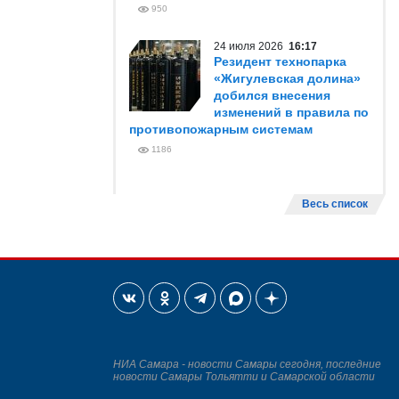
950
24 июля 2026
16:17
Резидент технопарка
«Жигулевская долина»
добился внесения
изменений в правила по
противопожарным системам
1186
Весь список
НИА Самара - новости Самары сегодня, последние
новости Самары Тольятти и Самарской области