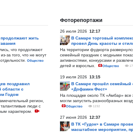
Фоторепортажи
26 июля 2026
12:17
р продолжают жить
В Самаре торговый комплек
тавания
провел День красоты и стил
лись, что продолжают
На территории фудкорта развернул
з-за того, что не могут
семейный праздник с модными показ
-отдельности.
активностями, конкурсами и развле
Общество
детей и взрослых.
Общество
17
19 июля 2026
13:15
ев поздравил
В Самаре прошёл семейный
 области с
«Дофамин Фест»
ым Годом
На площадке около ТК «Амбар» вс
замечательный регион,
могли запустить разнообразных воз
 талантливые люди с
Общество
1232
ным характером.
27 июня 2026
12:37
В ТК «Гудок» в Самаре пров
масштабное мероприятие, п