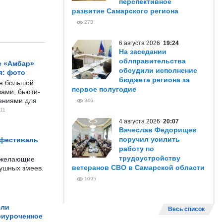
перспективное
развитие Самарского региона
278
6 августа 2026
19:24
На заседании
облправительства
с «Амбар»
обсудили исполнение
я: фото
бюджета региона за
ся большой
первое полугодие
ами, бьюти-
чениями для
346
11
4 августа 2026
20:07
Вячеслав Федорищев
поручил усилить
 фестиваль
работу по
трудоустройству
е желающие
ветеранов СВО в Самарской области
душных змеев.
1095
ели
Весь список
риуроченное