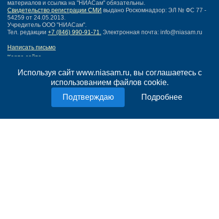
материалов и ссылка на "НИАСам" обязательны.
Свидетельство регистрации СМИ
выдано Роскомнадзор: ЭЛ № ФС 77 -
54259 от 24.05.2013.
Учредитель ООО "НИАСам".
Тел. редакции
+7 (846) 990-91-71.
Электронная почта: info@niasam.ru
Написать письмо
Карта сайта
Нашли ошибку?
Используя сайт www.niasam.ru, вы соглашаетесь с
Политика конфиденциальности
использованием файлов cookie.
Согласие на обработку персональных данных
18+
Подробнее
НИА Самара - новости Самары сегодня, последние новости Самары
Тольятти и Самарской области
Создание сайта —
mediaidea