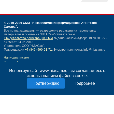
©
2010-2026 СМИ
"Независимое Информационное Агентство
Самара"
.
Все права защищены — разрешение редакции на перепечатку
материалов и ссылка на "НИАСам" обязательны.
Свидетельство регистрации СМИ
выдано Роскомнадзор: ЭЛ № ФС 77 -
54259 от 24.05.2013.
Учредитель ООО "НИАСам".
Тел. редакции
+7 (846) 990-91-71.
Электронная почта: info@niasam.ru
Написать письмо
Карта сайта
Нашли ошибку?
Используя сайт www.niasam.ru, вы соглашаетесь с
Политика конфиденциальности
использованием файлов cookie.
Согласие на обработку персональных данных
18+
Подробнее
НИА Самара - новости Самары сегодня, последние новости Самары