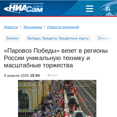
Новости
Экономика
Новости компаний
Бизнес
Вклады, Кредиты, Кредитные карты
Электронн
«Паровоз Победы» везет в регионы
России уникальную технику и
масштабные торжества
9 апреля 2025
15:54
3202