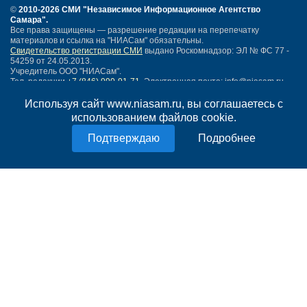
©
2010-2026 СМИ
"Независимое Информационное Агентство
Самара"
.
Все права защищены — разрешение редакции на перепечатку
материалов и ссылка на "НИАСам" обязательны.
Свидетельство регистрации СМИ
выдано Роскомнадзор: ЭЛ № ФС 77 -
54259 от 24.05.2013.
Учредитель ООО "НИАСам".
Тел. редакции
+7 (846) 990-91-71.
Электронная почта: info@niasam.ru
Написать письмо
Используя сайт www.niasam.ru, вы соглашаетесь с
Карта сайта
использованием файлов cookie.
Нашли ошибку?
Подробнее
Политика конфиденциальности
Согласие на обработку персональных данных
18+
НИА Самара - новости Самары сегодня, последние новости Самары
Тольятти и Самарской области
Создание сайта —
mediaidea