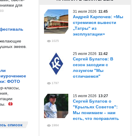
чениями для
03
31 июля 2026
11:45
Андрей Карпочев: «Мы
стремимся вывести
„Татры“ из
 фестиваль
эксплуатации»
е желающие
1025
душных змеев.
25 июля 2026
11:42
Сергей Булатов: В
сезон заходим с
ели
лозунгом "Мы
риуроченное
отличаемся"
жи: ФОТО
1797
р-классы,
ния,
15 июля 2026
13:27
нтации
Сергей Булатов о
ры.
"Крыльях Советов":
Мы понимаем – нам
есть, что поправлять
есь список
1984