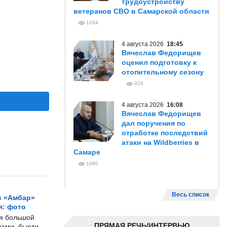
трудоустройству
ветеранов СВО в Самарской области
1034
4 августа 2026
18:45
Вячеслав Федорищев
оценил подготовку к
отопительному сезону
929
4 августа 2026
16:08
Вячеслав Федорищев
дал поручения по
отработке последствий
атаки на Wildberries в
Самаре
1080
Весь список
с «Амбар»
я: фото
ся большой
ПРЯМАЯ РЕЧЬ/ИНТЕРВЬЮ
ами, бьюти-