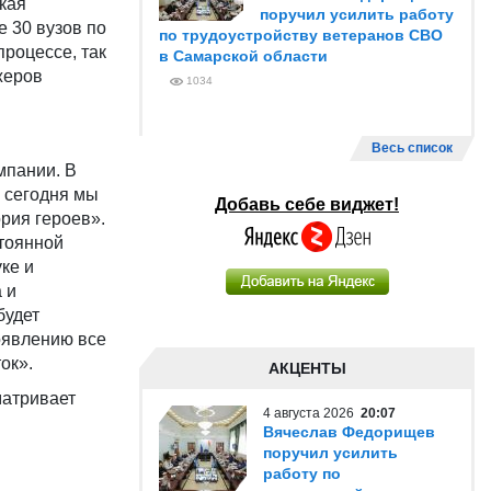
кая
поручил усилить работу
е 30 вузов по
по трудоустройству ветеранов СВО
процессе, так
в Самарской области
жеров
1034
Весь список
мпании. В
и сегодня мы
Добавь себе виджет!
рия героев».
стоянной
ке и
 и
будет
оявлению все
ок».
АКЦЕНТЫ
матривает
4 августа 2026
20:07
Вячеслав Федорищев
поручил усилить
работу по