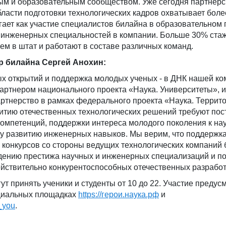
ным и образовательным сообществом. Уже сегодня партнерс
ласти подготовки технологических кадров охватывает боле
гает как участие специалистов билайна в образовательном 
в инженерных специальностей в компании. Больше 30% ста
ем в штат и работают в составе различных команд.
р билайна Сергей Анохин:
х открытий и поддержка молодых ученых - в ДНК нашей ко
партнером национального проекта «Наука. Университеты», 
ртнерство в рамках федерального проекта «Наука. Террито
витию отечественных технологических решений требуют по
компетенций, поддержки интереса молодого поколения к нау
у развитию инженерных навыков. Мы верим, что поддержка
конкурсов со стороны ведущих технологических компаний 
дению престижа научных и инженерных специализаций и п
ействительно конкурентоспособных отечественных разработ
гут принять ученики и студенты от 10 до 22. Участие предус
циальных площадках
https://герои.наука.рф
и
s_you
.