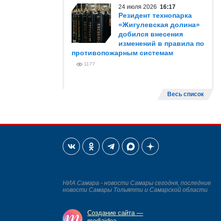
24 июля 2026
16:17
Резидент технопарка
«Жигулевская долина»
добился внесения
изменений в правила по
противопожарным системам
1177
Весь список
НИА Самара - новости Самары сегодня, последние
новости Самары Тольятти и Самарской области
Создание сайта —
mediaidea