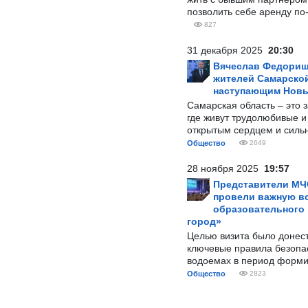
позволить себе аренду по
827
31 декабря 2025
20:30
Вячеслав Федорищ
жителей Самарской
наступающим Нов
Самарская область – это 
где живут трудолюбивые и
открытым сердцем и силь
Общество
2649
28 ноября 2025
19:57
Представители МЧ
провели важную вс
образовательного
город»
Целью визита было донес
ключевые правила безопа
водоемах в период форми
Общество
2823