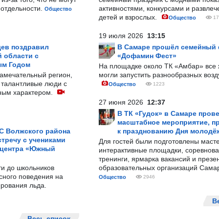
-отдельности.
активностями, конкурсами и развле
Общество
детей и взрослых.
Общество
17
19 июля 2026
13:15
ев поздравил
В Самаре прошёл семейный
 области с
«Дофамин Фест»
ым Годом
На площадке около ТК «Амбар» вс
замечательный регион,
могли запустить разнообразных воз
 талантливые люди с
Общество
1223
ным характером.
27 июня 2026
12:37
В ТК «Гудок» в Самаре пров
масштабное мероприятие, п
С Волжского района
к празднованию Дня молодё
тречу с учениками
Для гостей были подготовлены масте
 центра «Южный
интерактивные площадки, соревнова
тренинги, ярмарка вакансий и презе
ти до школьников
образовательных организаций Сама
сного поведения на
Общество
2946
рования льда.
В
Весь список