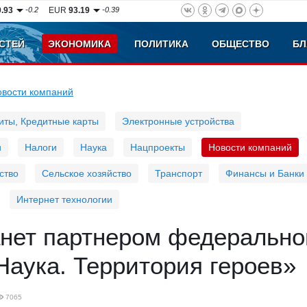
0.93
-0.2
EUR
93.19
-0.39
СТЕЙ
ЭКОНОМИКА
ПОЛИТИКА
ОБЩЕСТВО
БЛ
овости компаний
иты, Кредитные карты
Электронные устройства
и
Налоги
Наука
Нацпроекты
Новости компаний
ство
Сельское хозяйство
Транспорт
Финансы и Банки
Интернет технологии
анет партнером федерально
Наука. Территория героев»
7065