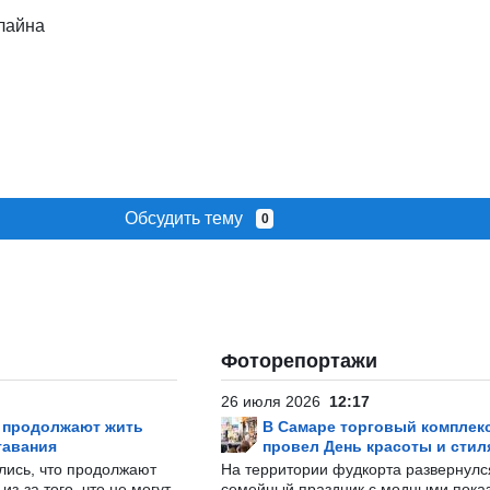
лайна
Обсудить тему
0
Фоторепортажи
26 июля 2026
12:17
р продолжают жить
В Самаре торговый комплек
тавания
провел День красоты и стил
лись, что продолжают
На территории фудкорта развернул
з-за того, что не могут
семейный праздник с модными показ