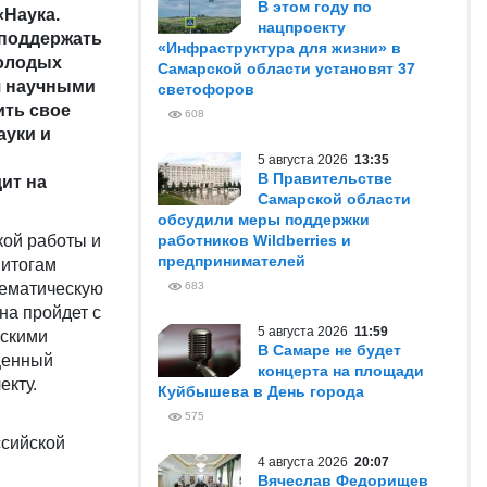
В этом году по
«Наука.
нацпроекту
 поддержать
«Инфраструктура для жизни» в
молодых
Самарской области установят 37
я научными
светофоров
ть свое
608
ауки и
5 августа 2026
13:35
В Правительстве
ит на
Самарской области
обсудили меры поддержки
кой работы и
работников Wildberries и
предпринимателей
 итогам
тематическую
683
на пройдет с
5 августа 2026
11:59
ескими
В Самаре не будет
щенный
концерта на площади
екту.
Куйбышева в День города
575
ссийской
4 августа 2026
20:07
Вячеслав Федорищев