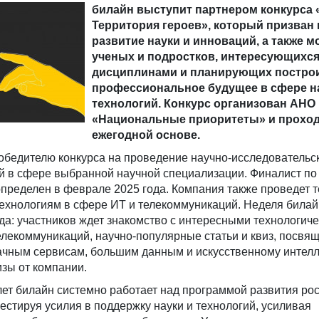
билайн выступит партнером конкурса 
Территория героев», который призван
развитие науки и инноваций, а также 
ученых и подростков, интересующихс
дисциплинами и планирующих построи
профессиональное будущее в сфере н
технологий. Конкурс организован АНО
«Национальные приоритеты» и проход
ежегодной основе.
обедителю конкурса на проведение научно-исследовательс
 в сфере выбранной научной специализации. Финалист по
определен в феврале 2025 года. Компания также проведет 
ехнологиям в сфере ИТ и телекоммуникаций. Неделя билай
ода: участников ждет знакомство с интересными технологич
елекоммуникаций, научно-популярные статьи и квиз, посвя
ачным сервисам, большим данным и искусственному интелл
зы от компании.
ет билайн системно работает над программой развития ро
стируя усилия в поддержку науки и технологий, усиливая