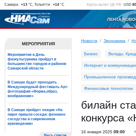
Самара
+13
°C, Тольятти
+14
°C
Курсы валют ЦБ РФ:
USD
8
ЛЕНТА НОВО
Новости
Экономика
Н
МЕРОПРИЯТИЯ
Бизнес
Вклады, Кред
Мероприятия в День
физкультурника пройдут в
большинстве городов и районов
Интернет и коммуникаци
Самарской области
Промышленное производ
В Самаре будет проходить
Международный фестиваль Арт-
Финансовые технологии
фотографии «Форма,образ,
воображение»
билайн ст
В Самаре пройдет лекция «На
конкурса «
пирог пришли соседи: феномен
соседства в современном
краеведении»
16 января 2025
09:00
Весь список