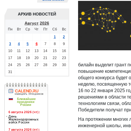
АРХИВ НОВОСТЕЙ
Август
2026
Пн
Вт
Ср
Чт
Пт
Сб
Вс
1
2
3
4
5
6
7
8
9
10
11
12
13
14
15
16
17
18
19
20
21
22
23
билайн выделит грант п
24
25
26
27
28
29
30
повышение компетенций
31
общего конкурса будет 
неделю, посвященную т
16 по 22 января 2025 г
решениями в области т
технологиям связи, обл
Победители получат при
На протяжении многих л
инженерной школы, инве