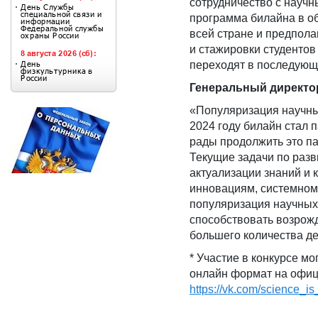
сотрудничество с науч
программа билайна в об
всей стране и предпола
и стажировки студенто
переходят в последующ
Генеральный директо
«Популяризация научны
2024 году билайн стал 
рады продолжить это па
Текущие задачи по раз
актуализации знаний и 
инновациям, системном
популяризация научных 
способствовать возрож
большего количества д
* Участие в конкурсе мо
онлайн формат на офи
https://vk.com/science_i