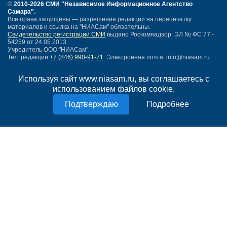
©
2010-2026 СМИ
"Независимое Информационное Агентство
Самара"
.
Все права защищены — разрешение редакции на перепечатку
материалов и ссылка на "НИАСам" обязательны.
Свидетельство регистрации СМИ
выдано Роскомнадзор: ЭЛ № ФС 77 -
54259 от 24.05.2013.
Учредитель ООО "НИАСам".
Тел. редакции
+7 (846) 990-91-71.
Электронная почта: info@niasam.ru
Написать письмо
Используя сайт www.niasam.ru, вы соглашаетесь с
Карта сайта
использованием файлов cookie.
Нашли ошибку?
Политика конфиденциальности
Подробнее
Согласие на обработку персональных данных
18+
НИА Самара - новости Самары сегодня, последние новости Самары
Тольятти и Самарской области
Создание сайта —
mediaidea