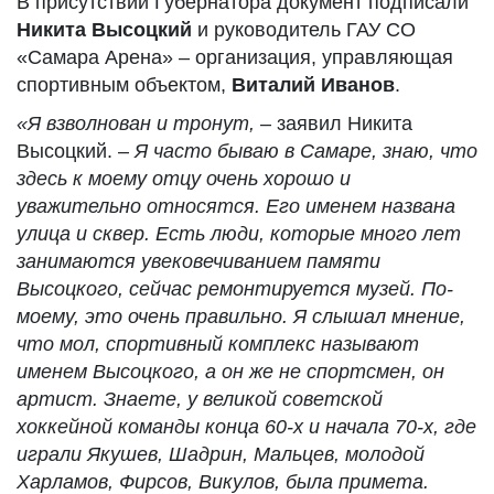
В присутствии Губернатора документ подписали
Никита Высоцкий
и руководитель ГАУ СО
«Самара Арена» – организация, управляющая
спортивным объектом,
Виталий Иванов
.
«Я взволнован и тронут,
– заявил Никита
Высоцкий. –
Я часто бываю в Самаре, знаю, что
здесь к моему отцу очень хорошо и
уважительно относятся. Его именем названа
улица и сквер. Есть люди, которые много лет
занимаются увековечиванием памяти
Высоцкого, сейчас ремонтируется музей. По-
моему, это очень правильно. Я слышал мнение,
что мол, спортивный комплекс называют
именем Высоцкого, а он же не спортсмен, он
артист. Знаете, у великой советской
хоккейной команды конца 60-х и начала 70-х, где
играли Якушев, Шадрин, Мальцев, молодой
Харламов, Фирсов, Викулов, была примета.