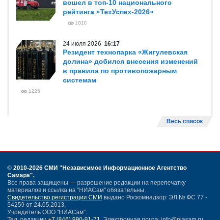
вошел в топ-10 национального
рейтинга «ТехУспех-2026»
1010
24 июля 2026
16:17
Резидент технопарка «Жигулевская
долина» добился внесения изменений
в правила по противопожарным
системам
1225
Весь список
©
2010-2026 СМИ
"Независимое Информационное Агентство
Самара"
.
Все права защищены — разрешение редакции на перепечатку
материалов и ссылка на "НИАСам" обязательны.
Свидетельство регистрации СМИ
выдано Роскомнадзор: ЭЛ № ФС 77 -
54259 от 24.05.2013.
Учредитель ООО "НИАСам".
Тел. редакции
+7 (846) 990-91-71.
Электронная почта: info@niasam.ru