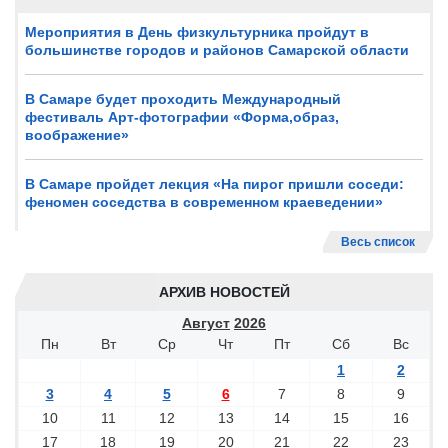
Мероприятия в День физкультурника пройдут в
большинстве городов и районов Самарской области
В Самаре будет проходить Международный
фестиваль Арт-фотографии «Форма,образ,
воображение»
В Самаре пройдет лекция «На пирог пришли соседи:
феномен соседства в современном краеведении»
Весь список
АРХИВ НОВОСТЕЙ
Август
2026
Пн
Вт
Ср
Чт
Пт
Сб
Вс
1
2
3
4
5
6
7
8
9
10
11
12
13
14
15
16
17
18
19
20
21
22
23