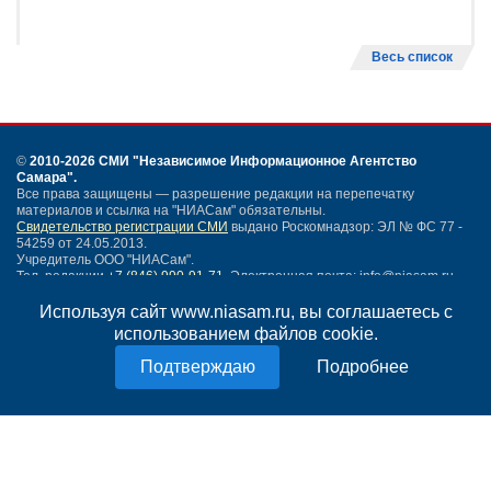
Весь список
©
2010-2026 СМИ
"Независимое Информационное Агентство
Самара"
.
Все права защищены — разрешение редакции на перепечатку
материалов и ссылка на "НИАСам" обязательны.
Свидетельство регистрации СМИ
выдано Роскомнадзор: ЭЛ № ФС 77 -
54259 от 24.05.2013.
Учредитель ООО "НИАСам".
Тел. редакции
+7 (846) 990-91-71.
Электронная почта: info@niasam.ru
Написать письмо
Используя сайт www.niasam.ru, вы соглашаетесь с
Карта сайта
использованием файлов cookie.
Нашли ошибку?
Подробнее
Политика конфиденциальности
Согласие на обработку персональных данных
18+