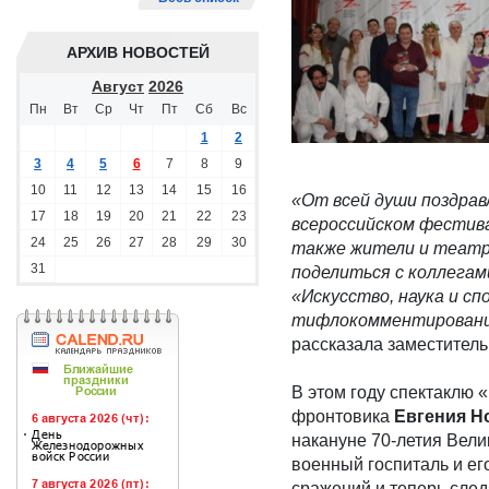
АРХИВ НОВОСТЕЙ
Август
2026
Пн
Вт
Ср
Чт
Пт
Сб
Вс
1
2
3
4
5
6
7
8
9
10
11
12
13
14
15
16
«От всей души поздрав
17
18
19
20
21
22
23
всероссийском фестива
24
25
26
27
28
29
30
также жители и театра
31
поделиться с коллегам
«Искусство, наука и с
тифлокомментированием
рассказала заместител
В этом году спектаклю 
фронтовика
Евгения Н
накануне 70-летия Вели
военный госпиталь и ег
сражений и теперь след