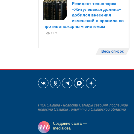
Резидент технопарка
«Жигулевская долина»
добился внесения
изменений в правила по
противопожарным системам
1171
Весь список
НИА Самара - новости Самары сегодня, последние
новости Самары Тольятти и Самарской области
Создание сайта —
mediaidea