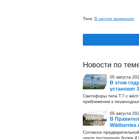
Теги:
В центре внимания
Новости по тем
05 августа 20
В этом год
установят 
Светофоры типа Т.7 с жёл
приближении к пешеходны
05 августа 20
В Правител
Wildberrie
Согласно предварительной
центр пострадало более 4