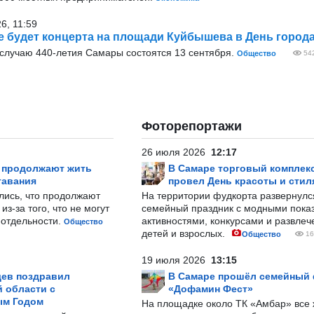
6, 11:59
е будет концерта на площади Куйбышева в День город
 случаю 440-летия Самары состоятся 13 сентября.
Общество
54
Фоторепортажи
26 июля 2026
12:17
р продолжают жить
В Самаре торговый комплек
тавания
провел День красоты и стил
лись, что продолжают
На территории фудкорта развернул
з-за того, что не могут
семейный праздник с модными показ
-отдельности.
активностями, конкурсами и развле
Общество
детей и взрослых.
Общество
16
19 июля 2026
13:15
ев поздравил
В Самаре прошёл семейный
 области с
«Дофамин Фест»
ым Годом
На площадке около ТК «Амбар» вс