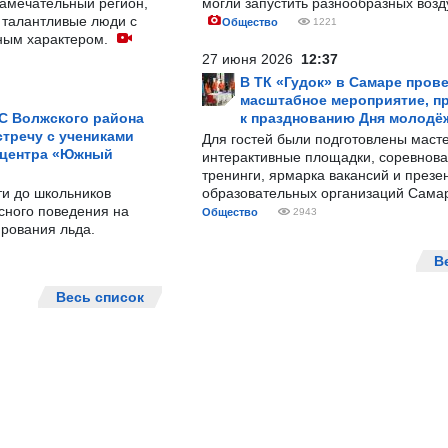
замечательный регион,
могли запустить разнообразных воз
 талантливые люди с
Общество
1221
ным характером.
27 июня 2026
12:37
В ТК «Гудок» в Самаре пров
масштабное мероприятие, п
С Волжского района
к празднованию Дня молодё
тречу с учениками
Для гостей были подготовлены масте
 центра «Южный
интерактивные площадки, соревнова
тренинги, ярмарка вакансий и презе
ти до школьников
образовательных организаций Сама
сного поведения на
Общество
2943
рования льда.
В
Весь список