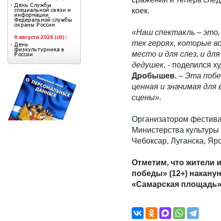
коек.
«Наш спектакль – это,
тех героях, которые во
место и для слез, и дл
дедушек,
- поделился х
Дробышев.
–
Эта побе
ценная и значимая для
сцены».
Организатором фестив
Министерства культуры 
Чебоксар, Луганска, Яр
Отметим, что жители 
победы» (12+) наканун
«Самарская площадь