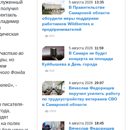
аслуженный
5 августа 2026
13:35
В Правительстве
 получил
Самарской области
пектакль
обсудили меры поддержки
 Владимир
работников Wildberries и
л
предпринимателей
дическая
603
5 августа 2026
11:59
участию во
В Самаре не будет
концерта на площади
ры, но
Куйбышева в День города
чем
540
ьного Фонда
4 августа 2026
20:07
елей»,
-
Вячеслав Федорищев
поручил усилить работу
по трудоустройству ветеранов СВО
о писателя-
в Самарской области
года,
1002
идят
 на полях
4 августа 2026
18:45
Вячеслав Федорищев
с больничных