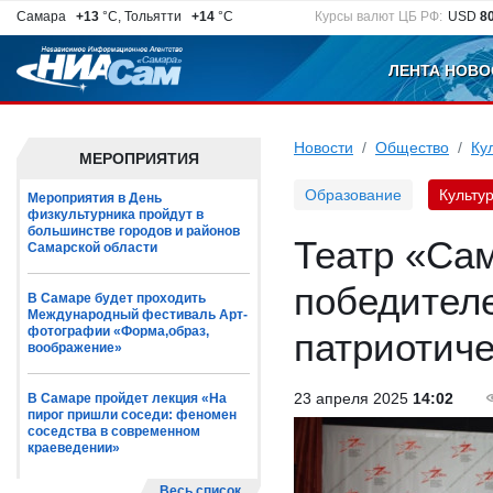
Самара
+13
°C, Тольятти
+14
°C
Курсы валют ЦБ РФ:
USD
8
ЛЕНТА НОВО
Новости
Общество
Ку
МЕРОПРИЯТИЯ
Образование
Культу
Мероприятия в День
физкультурника пройдут в
большинстве городов и районов
Театр «Са
Самарской области
победителе
В Самаре будет проходить
Международный фестиваль Арт-
фотографии «Форма,образ,
патриотич
воображение»
23 апреля 2025
14:02
В Самаре пройдет лекция «На
пирог пришли соседи: феномен
соседства в современном
краеведении»
Весь список