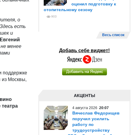
оценил подготовку к
отопительному сезону
903
дителя, о
 Здесь есть
ушек и
Весь список
Евгений
 не менее
Добавь себе виджет!
лами
и поддержке
 из Москвы,
АКЦЕНТЫ
 вино
 театра
4 августа 2026
20:07
Вячеслав Федорищев
поручил усилить
работу по
трудоустройству