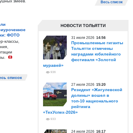
душных змеев.
Весь список
ели
НОВОСТИ ТОЛЬЯТТИ
риуроченное
жи: ФОТО
31 июля 2026
14:56
р-классы,
Промышленные гиганты
ния,
Тольятти отмечены
нтации
наградами юбилейного
ры.
фестиваля «Золотой
муравей»
936
есь список
27 июля 2026
15:20
Резидент «Жигулевской
долины» вошел в
топ-10 национального
рейтинга
«ТехУспех-2026»
933
24 июля 2026
16:17