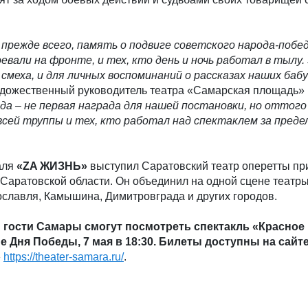
 прежде всего, память о подвиге советского народа-побе
евали на фронте, и тех, кто день и ночь работал в тылу.
я смеха, и для личных воспоминаний о рассказах наших баб
удожественный руководитель театра «Самарская площадь»
да – не первая награда для нашей постановки, но оттого
 всей труппы и тех, кто работал над спектаклем за преде
аля
«ZA ЖИЗНЬ»
выступил Саратовский театр оперетты пр
Саратовской области. Он объединил на одной сцене театры
ославля, Камышина, Димитровграда и других городов.
и гости Самары смогут посмотреть спектакль «Красное
е Дня Победы, 7 мая в 18:30. Билеты доступны на сайте
»
https://theater-samara.ru/
.