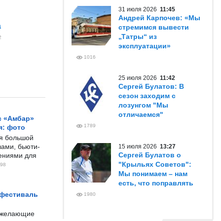
31 июля 2026
11:45
Андрей Карпочев: «Мы
а
стремимся вывести
„Татры“ из
2
эксплуатации»
1016
25 июля 2026
11:42
Сергей Булатов: В
сезон заходим с
лозунгом "Мы
отличаемся"
с «Амбар»
1789
я: фото
ся большой
ами, бьюти-
15 июля 2026
13:27
Сергей Булатов о
чениями для
"Крыльях Советов":
98
Мы понимаем – нам
есть, что поправлять
 фестиваль
1980
е желающие