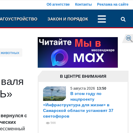
Об агентстве
Контакты
Реклама на сайте
АГОУСТРОЙСТВО
ЗАКОН И ПОРЯДОК
 животных
В ЦЕНТРЕ ВНИМАНИЯ
иваля
5 августа 2026
13:50
НЬ»
В этом году по
нацпроекту
«Инфраструктура для жизни» в
Самарской области установят 37
 вернулся с
светофоров
ических
566
 бессменный