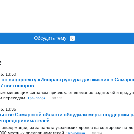
Обсудить тему
0
е
26, 13:50
у по нацпроекту «Инфраструктура для жизни» в Самарс
37 светофоров
тым мигающим сигналом привлекают внимание водителей и преду
м переходам.
Транспорт
566
26, 13:35
ьстве Самарской области обсудили меры поддержки 
s и предпринимателей
 информации, из-за налета украинских дронов на сортировочно-ло
 000 местных предпринимателей.
Экономика
604