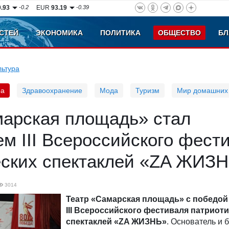
0.93
-0.2
EUR
93.19
-0.39
СТЕЙ
ЭКОНОМИКА
ПОЛИТИКА
ОБЩЕСТВО
БЛ
льтура
ра
Здравоохранение
Мода
Туризм
Мир домашних
марская площадь» стал
м III Всероссийского фест
еских спектаклей «ZA ЖИЗ
3014
Театр «Самарская площадь» с победой
III Всероссийского фестиваля патриот
спектаклей «ZA ЖИЗНЬ»
. Основатель и