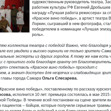
художественным руководитель театра, З
работник культуры РФ Евгений Дробышев
награду «Лучшая работа режиссера» за с
«Красное вино победы», а артист театра
Лоркин, сыгравший в нем фотографа, ста
победителем в номинации «Лучшая эпизо
роль».
ляю коллектив театра с победой! Важно, что благодаря 
ле его увидели и высоко оценили не только зрители Сама
льные эксперты из других городов. К тому же нам есть 
и: с прошлого года благодаря гранту от Благотворител
порт» спектакль «Красное вино победы» проходит с
, а значит доступен для незрячих и слабовидящих зрит
ь главы города Самара
Ольга Слесарева.
«Красное вино победы», поставленному по рассказу курског
осова,
исполнится 10 лет: премьера состоялась в мае 2015 
кой Победы. В течение всей постановки на сцене зрители в
о пациентов – бойцов, которые получили серьезные травмы
ят за ходом боевых действий и судьбами своих товарищей 