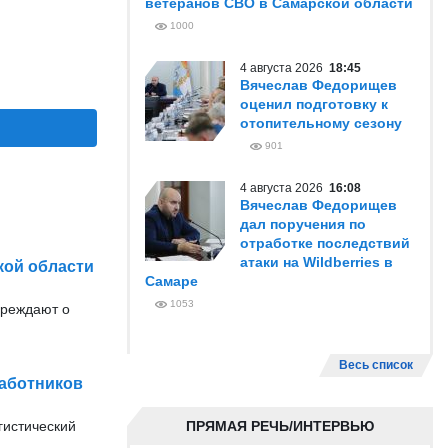
ветеранов СВО в Самарской области
1000
4 августа 2026
18:45
Вячеслав Федорищев
оценил подготовку к
отопительному сезону
901
4 августа 2026
16:08
Вячеслав Федорищев
дал поручения по
отработке последствий
атаки на Wildberries в
кой области
Самаре
1053
преждают о
Весь список
работников
гистический
ПРЯМАЯ РЕЧЬ/ИНТЕРВЬЮ