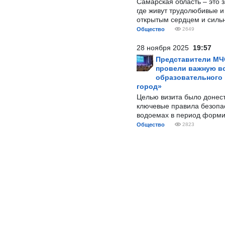
Самарская область – это 
где живут трудолюбивые и
открытым сердцем и силь
Общество
2649
28 ноября 2025
19:57
Представители МЧ
провели важную вс
образовательного
город»
Целью визита было донес
ключевые правила безопа
водоемах в период форми
Общество
2823