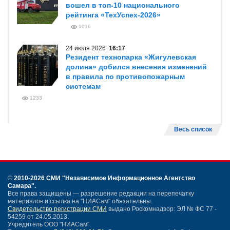
вошел в топ-10 национального
рейтинга «ТехУспех-2026»
1016
24 июля 2026
16:17
Резидент технопарка «Жигулевская
долина» добился внесения изменений
в правила по противопожарным
системам
1233
Весь список
©
2010-2026 СМИ
"Независимое Информационное Агентство
Самара"
.
Все права защищены — разрешение редакции на перепечатку
материалов и ссылка на "НИАСам" обязательны.
Свидетельство регистрации СМИ
выдано Роскомнадзор: ЭЛ № ФС 77 -
54259 от 24.05.2013.
Учредитель ООО "НИАСам".