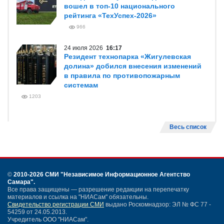
вошел в топ-10 национального
рейтинга «ТехУспех-2026»
966
24 июля 2026
16:17
Резидент технопарка «Жигулевская
долина» добился внесения изменений
в правила по противопожарным
системам
1203
Весь список
©
2010-2026 СМИ
"Независимое Информационное Агентство
Самара"
.
Все права защищены — разрешение редакции на перепечатку
материалов и ссылка на "НИАСам" обязательны.
Свидетельство регистрации СМИ
выдано Роскомнадзор: ЭЛ № ФС 77 -
54259 от 24.05.2013.
Учредитель ООО "НИАСам".