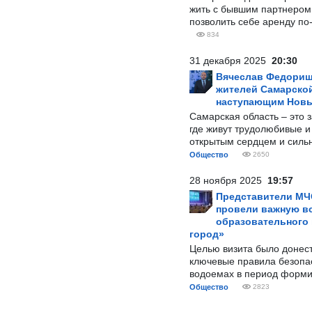
жить с бывшим партнером и
позволить себе аренду по
834
31 декабря 2025
20:30
Вячеслав Федорищ
жителей Самарской
наступающим Нов
Самарская область – это 
где живут трудолюбивые и
открытым сердцем и силь
Общество
2650
28 ноября 2025
19:57
Представители МЧ
провели важную вс
образовательного
город»
Целью визита было донес
ключевые правила безопа
водоемах в период форми
Общество
2823