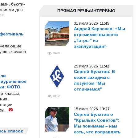
ами, бьюти-
чениями для
ПРЯМАЯ РЕЧЬ/ИНТЕРВЬЮ
18
31 июля 2026
11:45
Андрей Карпочев: «Мы
 фестиваль
стремимся вывести
„Татры“ из
е желающие
эксплуатации»
душных змеев.
1048
25 июля 2026
11:42
Сергей Булатов: В
ели
сезон заходим с
риуроченное
лозунгом "Мы
жи: ФОТО
отличаемся"
р-классы,
1812
ния,
нтации
15 июля 2026
13:27
ры.
Сергей Булатов о
"Крыльях Советов":
Мы понимаем – нам
есь список
есть, что поправлять