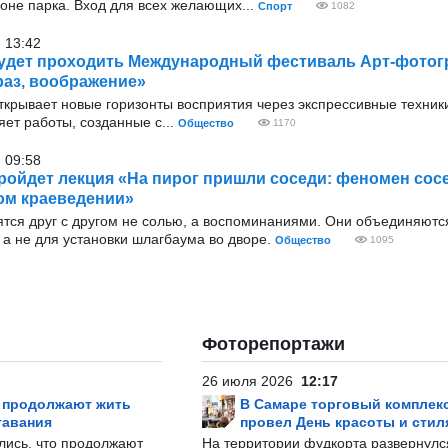
оне парка. Вход для всех желающих...
Спорт
1082
 13:42
удет проходить Международный фестиваль Арт-фото
аз, воображение»
ткрывает новые горизонты восприятия через экспрессивные техник
ет работы, созданные с...
Общество
1170
 09:58
ройдет лекция «На пирог пришли соседи: феномен сос
ом краеведении»
ятся друг с другом не солью, а воспоминаниями. Они объединяютс
а не для установки шлагбаума во дворе.
Общество
1095
Фоторепортажи
26 июля 2026
12:17
р продолжают жить
В Самаре торговый комплек
тавания
провел День красоты и стил
лись, что продолжают
На территории фудкорта развернул