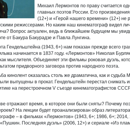
Михаил Лермонтов по праву считается од
главных поэтов России. Его произведени
(12+) и «Герой нашего времени» (12+) не 
тскими режиссерами. Но каким наш кинематограф видел ли
ча? Вопрос актуален, ведь в ближайшем будущем мы увид
те от Бакура Бакурадзе и Павла Лунгина.
а Гендельштейна (1943, 6+) нам показан прежде всего гра
льма начинается в 1837 году. «Лермонтов» Николая Бурляе
 как мыслителя. Объединяет эти фильмы роковая дуэль, кот
льтатом придворного заговора против народного поэта.
ьба кинолент оказалась столь же драматична, как и судьба 
ыли выпущены в прокат. Гендельштейн перестал снимать иг
ритике на перестроечном V съезде кинематографистов СССР
е отражают время, в которое они были сняты? Почему поэт
ероем? На лекции будет проанализирован образ литератора
графе – в фильмах «Лермонтов» (1943, 6+; 1986, 6+; 2014, 
 «Пушкин. Последняя дуэль» (2006, 12+) и сериале «Из пла