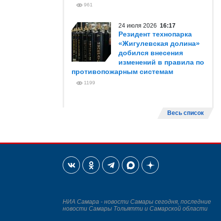
961
24 июля 2026
16:17
Резидент технопарка
«Жигулевская долина»
добился внесения
изменений в правила по
противопожарным системам
1199
Весь список
НИА Самара - новости Самары сегодня, последние
новости Самары Тольятти и Самарской области