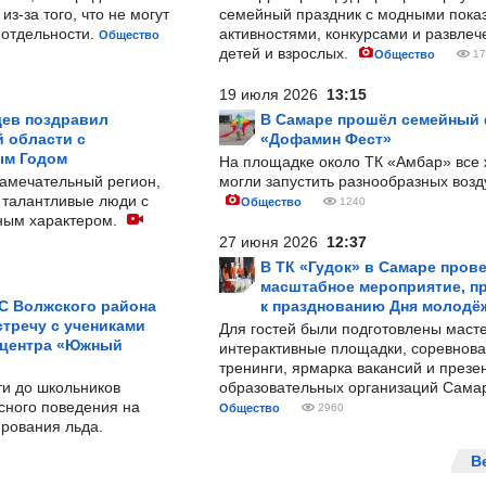
з-за того, что не могут
семейный праздник с модными показ
-отдельности.
активностями, конкурсами и развле
Общество
детей и взрослых.
Общество
17
19 июля 2026
13:15
ев поздравил
В Самаре прошёл семейный
 области с
«Дофамин Фест»
ым Годом
На площадке около ТК «Амбар» вс
замечательный регион,
могли запустить разнообразных воз
 талантливые люди с
Общество
1240
ным характером.
27 июня 2026
12:37
В ТК «Гудок» в Самаре пров
масштабное мероприятие, п
С Волжского района
к празднованию Дня молодё
тречу с учениками
Для гостей были подготовлены масте
 центра «Южный
интерактивные площадки, соревнова
тренинги, ярмарка вакансий и презе
ти до школьников
образовательных организаций Сама
сного поведения на
Общество
2960
рования льда.
В