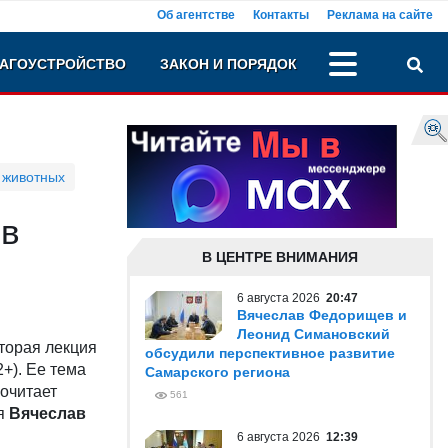
Об агентстве
Контакты
Реклама на сайте
АГОУСТРОЙСТВО
ЗАКОН И ПОРЯДОК
 животных
 в
В ЦЕНТРЕ ВНИМАНИЯ
6 августа 2026
20:47
Вячеслав Федорищев и
Леонид Симановский
торая лекция
обсудили перспективное развитие
2+). Ее тема
Самарского региона
рочитает
561
ея
Вячеслав
6 августа 2026
12:39