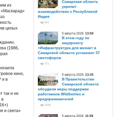
Самарская область
ним из
укрепит
я «Маскарад»
взаимодействие с Республикой
раз
Индия
чность
561
им целых
5 августа 2026
13:50
В этом году по
жданин,
нацпроекту
ва (1986,
«Инфраструктура для жизни» в
Самарской области установят 37
орая
светофоров
771
Михаила
ровое кино,
5 августа 2026
13:35
 и в
В Правительстве
Самарской области
обсудили меры поддержки
 так и не
работников Wildberries и
 в
предпринимателей
16+)
1008
мя и света»
5 августа 2026
11:59