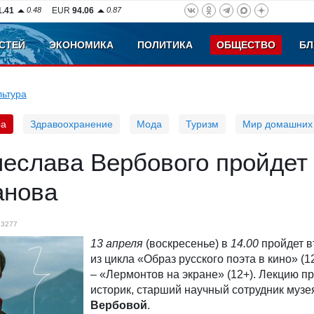
1.41
0.48
EUR
94.06
0.87
СТЕЙ
ЭКОНОМИКА
ПОЛИТИКА
ОБЩЕСТВО
БЛ
льтура
ра
Здравоохранение
Мода
Туризм
Мир домашних
еслава Вербового пройдет
анова
3277
13 апреля
(воскресенье) в
14.00
пройдет в
из цикла «Образ русского поэта в кино» (1
– «Лермонтов на экране» (12+). Лекцию п
историк, старший научный сотрудник муз
Вербовой
.