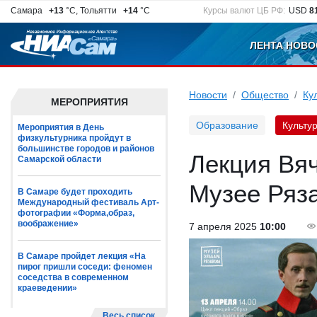
Самара
+13
°C, Тольятти
+14
°C
Курсы валют ЦБ РФ:
USD
8
ЛЕНТА НОВО
Новости
Общество
Ку
МЕРОПРИЯТИЯ
Образование
Культу
Мероприятия в День
физкультурника пройдут в
большинстве городов и районов
Лекция Вяч
Самарской области
Музее Ряз
В Самаре будет проходить
Международный фестиваль Арт-
фотографии «Форма,образ,
воображение»
7 апреля 2025
10:00
В Самаре пройдет лекция «На
пирог пришли соседи: феномен
соседства в современном
краеведении»
Весь список