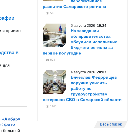
перспективное
развитие Самарского региона
563
графии
6 августа 2026
19:24
и и приемы
На заседании
облправительства
обсудили исполнение
бюджета региона за
едства в
первое полугодие
627
я для
4 августа 2026
20:07
Вячеслав Федорищев
поручил усилить
работу по
трудоустройству
ветеранов СВО в Самарской области
1161
с «Амбар»
я: фото
Весь список
ся большой