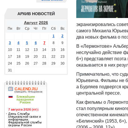
АРХИВ НОВОСТЕЙ
Август
2026
экранизировались сове
Пн
Вт
Ср
Чт
Пт
Сб
Вс
самого Михаила Юрьеви
1
2
два новых фильма о поэ
3
4
5
6
7
8
9
В «Лермонтове» Альберт
10
11
12
13
14
15
16
неслучайно действие фи
17
18
19
20
21
22
23
6+) представляет поэта
24
25
26
27
28
29
30
оказывается в них резу
31
Примечательно, что суд
Юрьевича. Фильмы не б
а Бурляев подвергся к
центральной прессе.
Как фильмы о Лермонтов
стал популярным киног
отечественном кинемато
«Белинский» (1953, 6+),
(2006 – 2008, 12+).