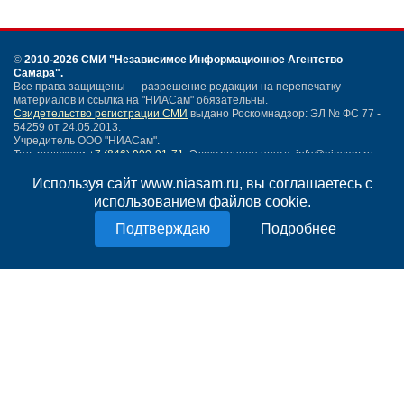
©
2010-2026 СМИ
"Независимое Информационное Агентство
Самара"
.
Все права защищены — разрешение редакции на перепечатку
материалов и ссылка на "НИАСам" обязательны.
Свидетельство регистрации СМИ
выдано Роскомнадзор: ЭЛ № ФС 77 -
54259 от 24.05.2013.
Учредитель ООО "НИАСам".
Тел. редакции
+7 (846) 990-91-71.
Электронная почта: info@niasam.ru
Написать письмо
Используя сайт www.niasam.ru, вы соглашаетесь с
Карта сайта
использованием файлов cookie.
Нашли ошибку?
Подробнее
Политика конфиденциальности
Согласие на обработку персональных данных
18+
НИА Самара - новости Самары сегодня, последние новости Самары
Тольятти и Самарской области