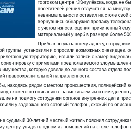
торговом центре г.Жигулёвска, когда не б
посетителей решил отлучиться на минутку 
невнимательности оставил на столе свой
вернувшись обнаружил пропажу телефона
с учетом износа, оценил причиненный ему
материальный ущерб в размере более 500
Прибыв по указанному адресу, сотрудники
ой группы установили и опросили возможных очевидцев, о
прилегающую территорию, изъяли записи с камер видеона
 ориентировку с приметами предполагаемого злоумышленн
имущества, которую довели до личного состава отдела по
ций правоохранительной направленности.
бы, находясь рядом с местом происшествия, полицейский в
чину, схожего по описанию с разыскиваемым и немедленно
шие на подмогу сотрудники органов внутренних дел в прис
зъяли у задержанного сотовый телефон, схожий по описан
не судимый 30-летний местный житель пояснил сотрудника
ому центру, увидел в одном из помещений на столе телефон