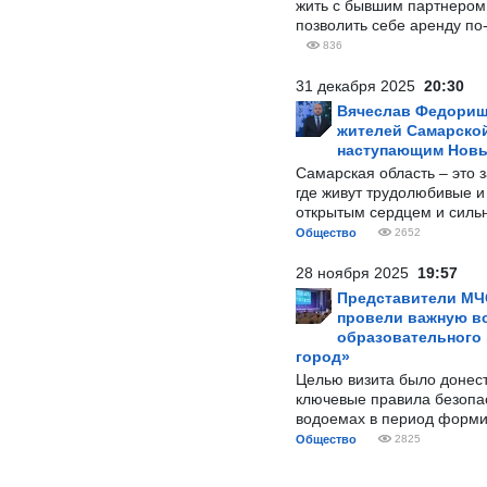
жить с бывшим партнером и
позволить себе аренду по
836
31 декабря 2025
20:30
Вячеслав Федорищ
жителей Самарской
наступающим Нов
Самарская область – это 
где живут трудолюбивые и
открытым сердцем и силь
Общество
2652
28 ноября 2025
19:57
Представители МЧ
провели важную вс
образовательного
город»
Целью визита было донес
ключевые правила безопа
водоемах в период форми
Общество
2825