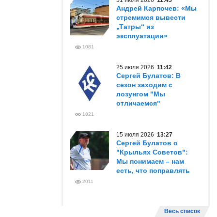
31 июля 2026
11:45
Андрей Карпочев: «Мы
стремимся вывести
„Татры“ из
эксплуатации»
1081
25 июля 2026
11:42
Сергей Булатов: В
сезон заходим с
лозунгом "Мы
отличаемся"
1821
15 июля 2026
13:27
Сергей Булатов о
"Крыльях Советов":
Мы понимаем – нам
есть, что поправлять
2011
Весь список