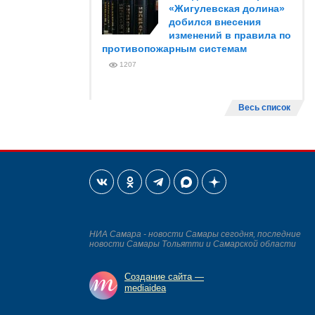
«Жигулевская долина»
добился внесения
изменений в правила по
противопожарным системам
1207
Весь список
НИА Самара - новости Самары сегодня, последние
новости Самары Тольятти и Самарской области
Создание сайта —
mediaidea