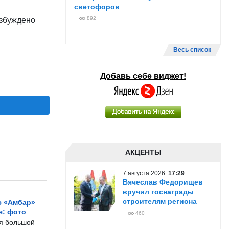
светофоров
892
озбуждено
Весь список
Добавь себе виджет!
АКЦЕНТЫ
7 августа 2026
17:29
Вячеслав Федорищев
вручил госнаграды
строителям региона
с «Амбар»
я: фото
460
ся большой