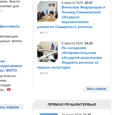
ами, бьюти-
6 августа 2026
20:47
чениями для
Вячеслав Федорищев и
30
Леонид Симановский
обсудили
перспективное
 фестиваль
развитие Самарского региона
822
е желающие
душных змеев.
6 августа 2026
19:24
На заседании
облправительства
обсудили исполнение
ели
бюджета региона за
риуроченное
первое полугодие
жи: ФОТО
845
р-классы,
ния,
нтации
Весь список
ры.
ПРЯМАЯ РЕЧЬ/ИНТЕРВЬЮ
есь список