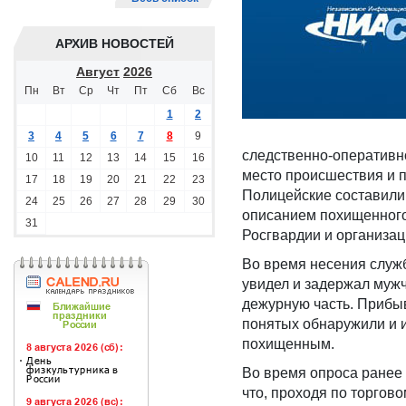
АРХИВ НОВОСТЕЙ
Август
2026
Пн
Вт
Ср
Чт
Пт
Сб
Вс
1
2
3
4
5
6
7
8
9
следственно-оперативн
10
11
12
13
14
15
16
место происшествия и 
17
18
19
20
21
22
23
Полицейские составили
24
25
26
27
28
29
30
описанием похищенного 
31
Росгвардии и организа
Во время несения служ
увидел и задержал муж
дежурную часть. Прибыв
понятых обнаружили и и
похищенным.
Во время опроса ранее 
что, проходя по торгов