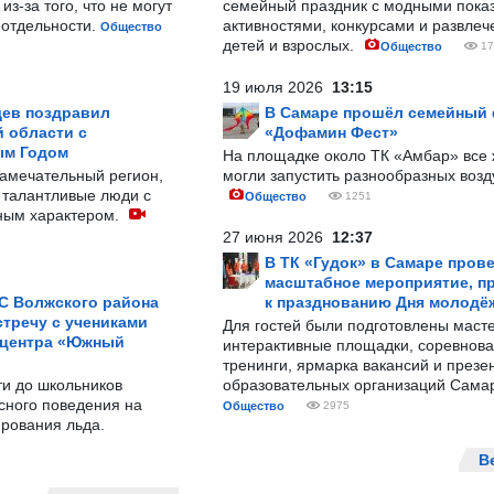
з-за того, что не могут
семейный праздник с модными показ
-отдельности.
активностями, конкурсами и развле
Общество
детей и взрослых.
Общество
17
19 июля 2026
13:15
ев поздравил
В Самаре прошёл семейный
 области с
«Дофамин Фест»
ым Годом
На площадке около ТК «Амбар» вс
замечательный регион,
могли запустить разнообразных воз
 талантливые люди с
Общество
1251
ным характером.
27 июня 2026
12:37
В ТК «Гудок» в Самаре пров
масштабное мероприятие, п
С Волжского района
к празднованию Дня молодё
тречу с учениками
Для гостей были подготовлены масте
 центра «Южный
интерактивные площадки, соревнова
тренинги, ярмарка вакансий и презе
ти до школьников
образовательных организаций Сама
сного поведения на
Общество
2975
рования льда.
В