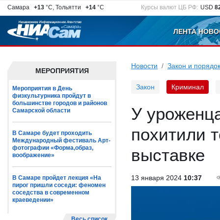
Самара
+13
°C, Тольятти
+14
°C
Курсы валют ЦБ РФ:
USD
8
ЛЕНТА НОВО
Новости
Закон и порядо
МЕРОПРИЯТИЯ
Закон
Криминал
Мероприятия в День
физкультурника пройдут в
большинстве городов и районов
У уроженца
Самарской области
похитили 
В Самаре будет проходить
Международный фестиваль Арт-
фотографии «Форма,образ,
выставке
воображение»
13 января 2024
10:37
В Самаре пройдет лекция «На
пирог пришли соседи: феномен
соседства в современном
краеведении»
Весь список