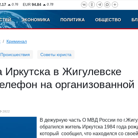
2.17
0.76
EUR
94.84
0.78
СТЕЙ
ЭКОНОМИКА
ПОЛИТИКА
ОБЩЕСТВО
БЛ
к
Криминал
Происшествия
Советы юриста
 Иркутска в Жигулевске
телефон на организованной
2822
В дежурную часть О МВД России по г.Жигу
обратился житель Иркутска 1984 года рож
который сообщил, что находился со своей