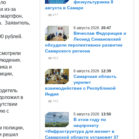
физкультурника 8
ыло
августа в Самаре
и из-за
477
 смартфон,
. Заявитель,
6 августа 2026
20:47
Вячеслав Федорищев и
0 рублей.
Леонид Симановский
обсудили перспективное развитие
Самарского региона
смотрели
822
блюдения.
ика и
6 августа 2026
12:39
лиции,
Самарская область
укрепит
взаимодействие с Республикой
одитель
Индия
 доложил в
741
утствии
ию с
5 августа 2026
13:50
В этом году по
нацпроекту
м полиции,
«Инфраструктура для жизни» в
 и решил
Самарской области установят 37