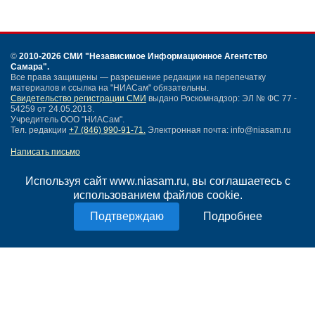
©
2010-2026 СМИ
"Независимое Информационное Агентство
Самара"
.
Все права защищены — разрешение редакции на перепечатку
материалов и ссылка на "НИАСам" обязательны.
Свидетельство регистрации СМИ
выдано Роскомнадзор: ЭЛ № ФС 77 -
54259 от 24.05.2013.
Учредитель ООО "НИАСам".
Тел. редакции
+7 (846) 990-91-71.
Электронная почта: info@niasam.ru
Написать письмо
Карта сайта
Нашли ошибку?
Используя сайт www.niasam.ru, вы соглашаетесь с
Политика конфиденциальности
использованием файлов cookie.
Согласие на обработку персональных данных
Подробнее
18+
НИА Самара - новости Самары сегодня, последние новости Самары
Тольятти и Самарской области