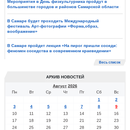
Мероприятия в День физкультурника пройдут в
большинстве городов и районов Самарской области
В Самаре будет проходить Международный
фестиваль Арт-фотографии «Форма,образ,
воображение»
В Самаре пройдет лекция «На пирог пришли соседи:
феномен соседства в современном краеведении»
Весь список
АРХИВ НОВОСТЕЙ
Август
2026
Пн
Вт
Ср
Чт
Пт
Сб
Вс
1
2
3
4
5
6
7
8
9
10
11
12
13
14
15
16
17
18
19
20
21
22
23
24
25
26
27
28
29
30