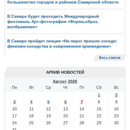
большинстве городов и районов Самарской области
В Самаре будет проходить Международный
фестиваль Арт-фотографии «Форма,образ,
воображение»
В Самаре пройдет лекция «На пирог пришли соседи:
феномен соседства в современном краеведении»
Весь список
АРХИВ НОВОСТЕЙ
Август
2026
Пн
Вт
Ср
Чт
Пт
Сб
Вс
1
2
3
4
5
6
7
8
9
10
11
12
13
14
15
16
17
18
19
20
21
22
23
24
25
26
27
28
29
30
31