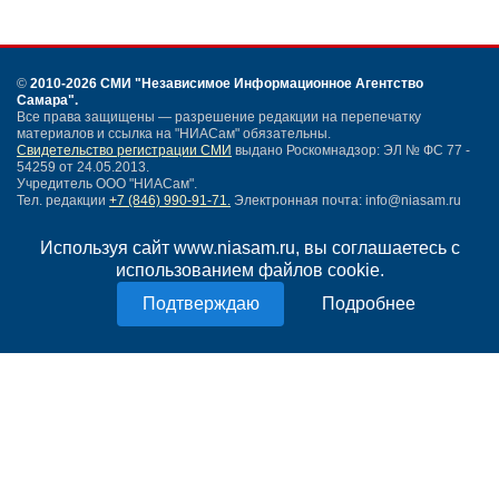
©
2010-2026 СМИ
"Независимое Информационное Агентство
Самара"
.
Все права защищены — разрешение редакции на перепечатку
материалов и ссылка на "НИАСам" обязательны.
Свидетельство регистрации СМИ
выдано Роскомнадзор: ЭЛ № ФС 77 -
54259 от 24.05.2013.
Учредитель ООО "НИАСам".
Тел. редакции
+7 (846) 990-91-71.
Электронная почта: info@niasam.ru
Написать письмо
Используя сайт www.niasam.ru, вы соглашаетесь с
Карта сайта
использованием файлов cookie.
Нашли ошибку?
Политика конфиденциальности
Подробнее
Согласие на обработку персональных данных
18+
НИА Самара - новости Самары сегодня, последние новости Самары
Тольятти и Самарской области