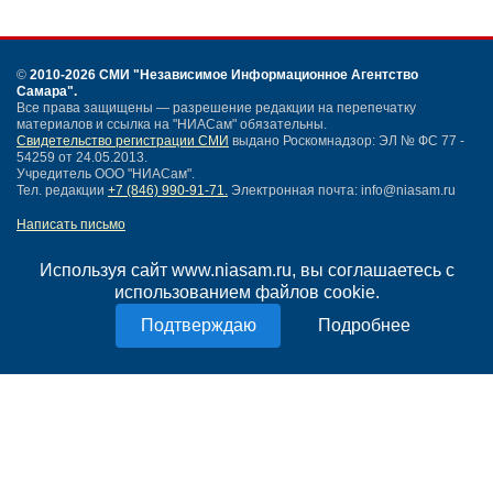
©
2010-2026 СМИ
"Независимое Информационное Агентство
Самара"
.
Все права защищены — разрешение редакции на перепечатку
материалов и ссылка на "НИАСам" обязательны.
Свидетельство регистрации СМИ
выдано Роскомнадзор: ЭЛ № ФС 77 -
54259 от 24.05.2013.
Учредитель ООО "НИАСам".
Тел. редакции
+7 (846) 990-91-71.
Электронная почта: info@niasam.ru
Написать письмо
Карта сайта
Нашли ошибку?
Используя сайт www.niasam.ru, вы соглашаетесь с
Политика конфиденциальности
использованием файлов cookie.
Согласие на обработку персональных данных
Подробнее
18+
НИА Самара - новости Самары сегодня, последние новости Самары
Тольятти и Самарской области