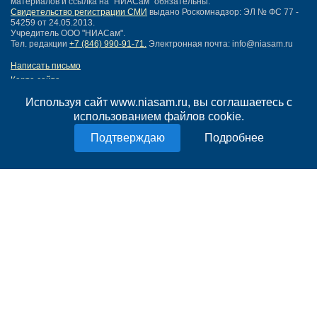
материалов и ссылка на "НИАСам" обязательны.
Свидетельство регистрации СМИ
выдано Роскомнадзор: ЭЛ № ФС 77 -
54259 от 24.05.2013.
Учредитель ООО "НИАСам".
Тел. редакции
+7 (846) 990-91-71.
Электронная почта: info@niasam.ru
Написать письмо
Карта сайта
Нашли ошибку?
Используя сайт www.niasam.ru, вы соглашаетесь с
Политика конфиденциальности
использованием файлов cookie.
Согласие на обработку персональных данных
18+
Подробнее
НИА Самара - новости Самары сегодня, последние новости Самары
Тольятти и Самарской области
Создание сайта —
mediaidea