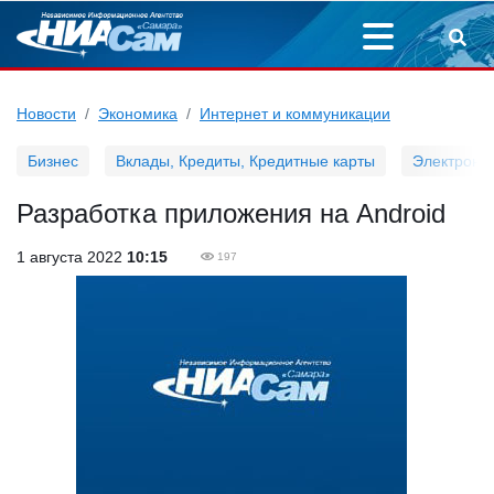
Новости
Экономика
Интернет и коммуникации
Бизнес
Вклады, Кредиты, Кредитные карты
Электронн
Разработка приложения на Android
1 августа 2022
10:15
197