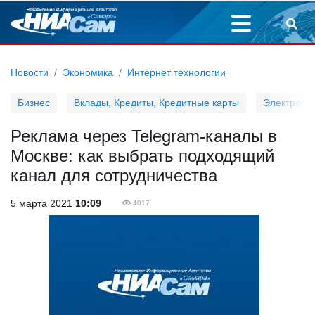
Новости
Экономика
Интернет технологии
Бизнес
Вклады, Кредиты, Кредитные карты
Электронн
Реклама через Telegram-каналы в
Москве: как выбрать подходящий
канал для сотрудничества
5 марта 2021
10:09
4017