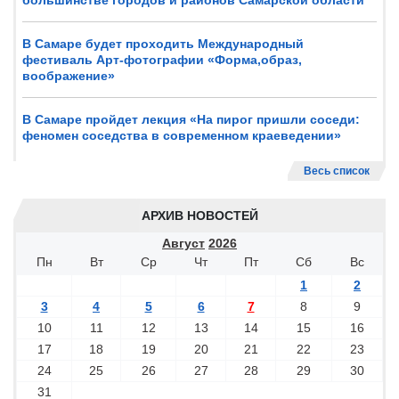
большинстве городов и районов Самарской области
В Самаре будет проходить Международный
фестиваль Арт-фотографии «Форма,образ,
воображение»
В Самаре пройдет лекция «На пирог пришли соседи:
феномен соседства в современном краеведении»
Весь список
АРХИВ НОВОСТЕЙ
Август
2026
Пн
Вт
Ср
Чт
Пт
Сб
Вс
1
2
3
4
5
6
7
8
9
10
11
12
13
14
15
16
17
18
19
20
21
22
23
24
25
26
27
28
29
30
31