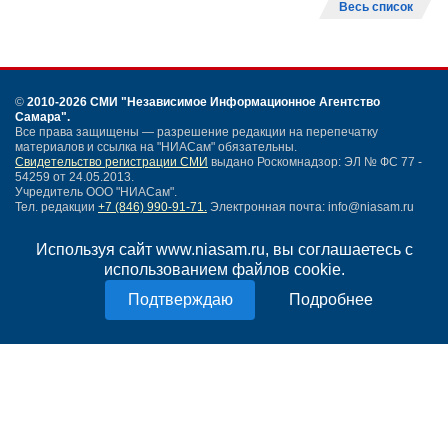
Весь список
©
2010-2026 СМИ
"Независимое Информационное Агентство
Самара"
.
Все права защищены — разрешение редакции на перепечатку
материалов и ссылка на "НИАСам" обязательны.
Свидетельство регистрации СМИ
выдано Роскомнадзор: ЭЛ № ФС 77 -
54259 от 24.05.2013.
Учредитель ООО "НИАСам".
Тел. редакции
+7 (846) 990-91-71.
Электронная почта: info@niasam.ru
Написать письмо
Используя сайт www.niasam.ru, вы соглашаетесь с
Карта сайта
использованием файлов cookie.
Нашли ошибку?
Политика конфиденциальности
Подробнее
Согласие на обработку персональных данных
18+