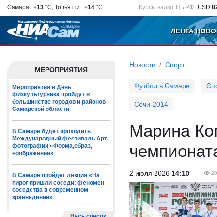
Самара
+13
°C, Тольятти
+14
°C
Курсы валют ЦБ РФ:
USD
8
ЛЕНТА НОВО
Новости
Спорт
МЕРОПРИЯТИЯ
Футбол в Самаре
Сп
Мероприятия в День
физкультурника пройдут в
большинстве городов и районов
Сочи-2014
Самарской области
Марина Ко
В Самаре будет проходить
Международный фестиваль Арт-
чемпионат
фотографии «Форма,образ,
воображение»
2 июля 2026
14:10
20
В Самаре пройдет лекция «На
пирог пришли соседи: феномен
соседства в современном
краеведении»
Весь список