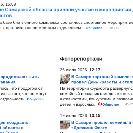
26, 15:09
е Самарской области приняли участие в мероприятии
стов.
 базе биатлонного комплекса состоялось спортивное мероприяти
ов, организованное местным отделением...
Общество
169
Фоторепортажи
26 июля 2026
12:17
р продолжают жить
В Самаре торговый комплек
тавания
провел День красоты и стил
лись, что продолжают
На территории фудкорта развернул
з-за того, что не могут
семейный праздник с модными показ
-отдельности.
активностями, конкурсами и развле
Общество
детей и взрослых.
Общество
17
19 июля 2026
13:15
ев поздравил
В Самаре прошёл семейный
 области с
«Дофамин Фест»