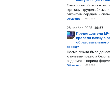
наступающим Нов
Самарская область – это 
где живут трудолюбивые и
открытым сердцем и силь
Общество
2655
28 ноября 2025
19:57
Представители МЧ
провели важную вс
образовательного
город»
Целью визита было донес
ключевые правила безопа
водоемах в период форми
Общество
2828