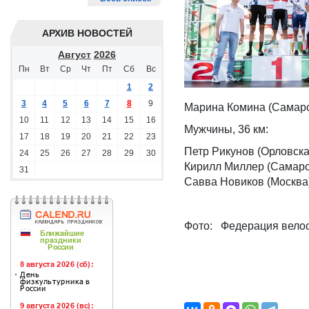
АРХИВ НОВОСТЕЙ
Август
2026
Пн
Вт
Ср
Чт
Пт
Сб
Вс
1
2
3
4
5
6
7
8
9
Марина Комина (Самарск
10
11
12
13
14
15
16
Мужчины, 36 км:
17
18
19
20
21
22
23
Петр Рикунов (Орловская
24
25
26
27
28
29
30
Кирилл Миллер (Самарск
31
Савва Новиков (Москва)
Фото: Федерация велос