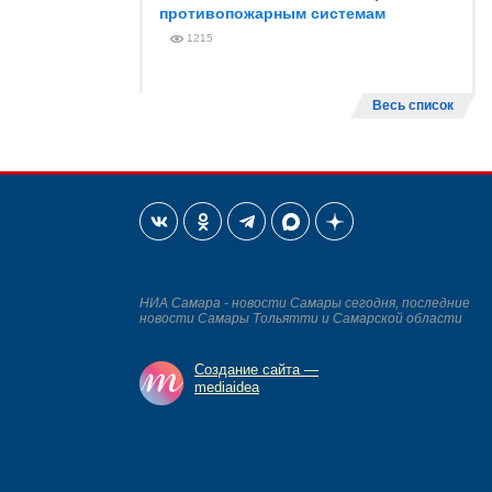
противопожарным системам
1215
Весь список
НИА Самара - новости Самары сегодня, последние
новости Самары Тольятти и Самарской области
Создание сайта —
mediaidea