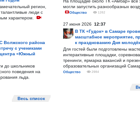
ым Годом
На площадке около ТК «Амбар» вс
замечательный регион,
могли запустить разнообразных воз
 талантливые люди с
Общество
1262
ным характером.
27 июня 2026
12:37
В ТК «Гудок» в Самаре пров
масштабное мероприятие, п
С Волжского района
к празднованию Дня молодё
тречу с учениками
Для гостей были подготовлены масте
 центра «Южный
интерактивные площадки, соревнова
тренинги, ярмарка вакансий и презе
ти до школьников
образовательных организаций Сама
сного поведения на
Общество
2984
рования льда.
В
Весь список