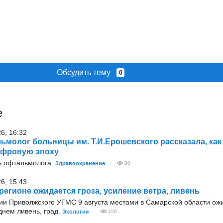
Обсудить тему
0
е
26, 16:32
ьмолог больницы им. Т.И.Ерошевского рассказала, как
ифровую эпоху
нь офтальмолога.
Здравоохранение
80
26, 15:43
 регионе ожидается гроза, усиление ветра, ливень
и Приволжского УГМС 9 августа местами в Самарской области ожи
днем ливень, град.
Экология
150