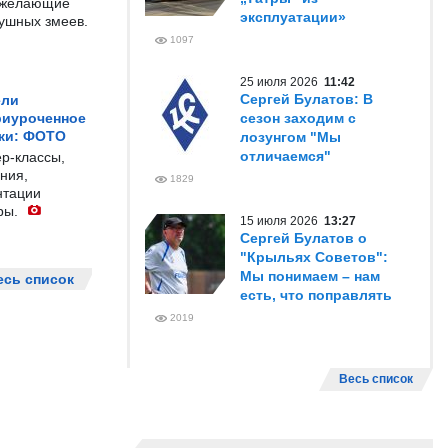
е желающие
эксплуатации»
душных змеев.
1097
25 июля 2026
11:42
Сергей Булатов: В
ели
риуроченное
сезон заходим с
жи: ФОТО
лозунгом "Мы
отличаемся"
р-классы,
ния,
1829
нтации
ры.
15 июля 2026
13:27
Сергей Булатов о
"Крыльях Советов":
Мы понимаем – нам
есь список
есть, что поправлять
2019
Весь список