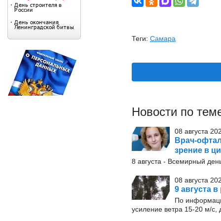
Теги:
Самара
Новости по тем
08 августа 20
Врач-офтал
зрение в ц
8 августа - Всемирный де
08 августа 20
9 августа в
По информаци
усиление ветра 15-20 м/с, 