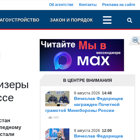
Об агентстве
Контакты
Реклама на сайте
АГОУСТРОЙСТВО
ЗАКОН И ПОРЯДОК
В ЦЕНТРЕ ВНИМАНИЯ
изеры
8 августа 2026
14:48
ссе
Вячеслав Федорищев
награжден Почетной
грамотой Минобороны России
193
стан
ипедному
8 августа 2026
12:00
 стали
Вячеслав Федорищев