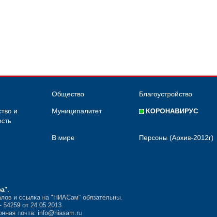
Общество
Благоустройство
тво и
Муниципалитет
КОРОНАВИРУС
сть
В мире
Персоны (Архив-2012г)
ра"
.
лов и ссылка на "НИАСам" обязательны.
54259 от 24.05.2013.
нная почта: info@niasam.ru