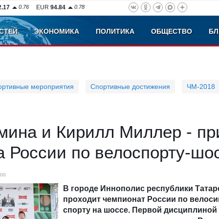
2.17
0.76
EUR
94.84
0.78
СТЕЙ
ЭКОНОМИКА
ПОЛИТИКА
ОБЩЕСТВО
БЛ
ортивные мероприятия
Спортивные достижения
ЧМ-2018
мина и Кирилл Миллер - пр
а России по велоспорту-шо
00
В городе Иннополис республики Татар
проходит чемпионат России по велос
спорту на шоссе. Первой дисциплиной