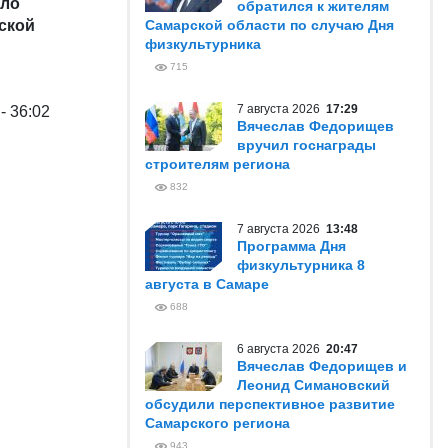
сло
обратился к жителям
ской
Самарской области по случаю Дня
физкультурника
715
7 августа 2026
17:29
- 36:02
Вячеслав Федорищев
вручил госнаграды
строителям региона
832
7 августа 2026
13:48
Программа Дня
физкультурника 8
августа в Самаре
688
6 августа 2026
20:47
Вячеслав Федорищев и
Леонид Симановский
обсудили перспективное развитие
Самарского региона
943