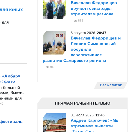
Вячеслав Федорищев
вручил госнаграды
 для юных
строителям региона
831
е для
6 августа 2026
20:47
Вячеслав Федорищев и
Леонид Симановский
обсудили
перспективное
развитие Самарского региона
943
с «Амбар»
я: фото
Весь список
ся большой
ами, бьюти-
чениями для
ПРЯМАЯ РЕЧЬ/ИНТЕРВЬЮ
42
31 июля 2026
11:45
Андрей Карпочев: «Мы
 фестиваль
стремимся вывести
„Татры“ из