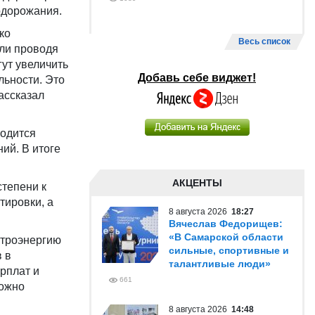
одорожания.
ко
Весь список
или проводя
ут увеличить
Добавь себе виджет!
льности. Это
ассказал
ходится
ний. В итоге
АКЦЕНТЫ
степени к
тировки, а
8 августа 2026
18:27
Вячеслав Федорищев:
«В Самарской области
ктроэнергию
сильные, спортивные и
 в
талантливые люди»
арплат и
661
можно
8 августа 2026
14:48