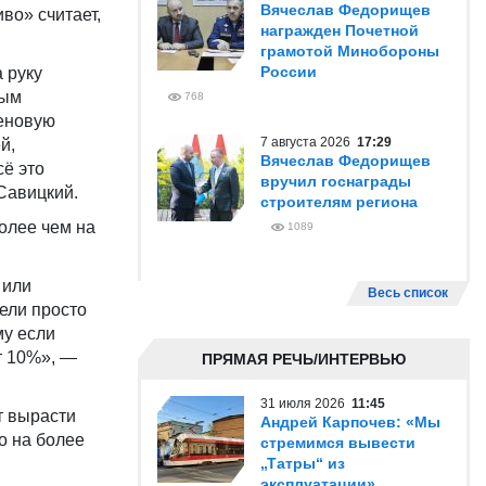
Вячеслав Федорищев
во» считает,
награжден Почетной
грамотой Минобороны
России
 руку
вым
768
ценовую
7 августа 2026
17:29
й,
Вячеслав Федорищев
ё это
вручил госнаграды
Савицкий.
строителям региона
олее чем на
1089
 или
Весь список
ели просто
му если
т 10%», —
ПРЯМАЯ РЕЧЬ/ИНТЕРВЬЮ
31 июля 2026
11:45
т вырасти
Андрей Карпочев: «Мы
о на более
стремимся вывести
„Татры“ из
эксплуатации»