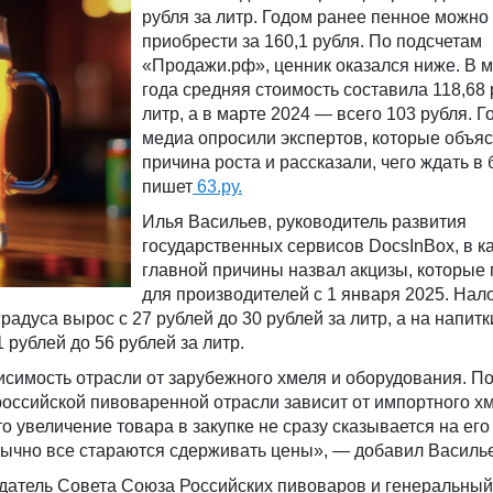
рубля за литр. Годом ранее пенное можно
приобрести за 160,1 рубля. По подсчетам
«Продажи.рф», ценник оказался ниже. В 
года средняя стоимость составила 118,68 
литр, а в марте 2024 — всего 103 рубля. Г
медиа опросили экспертов, которые объяс
причина роста и рассказали, чего ждать в
пишет
63.ру.
Илья Васильев, руководитель развития
государственных сервисов DocsInBox, в к
главной причины назвал акцизы, которые
для производителей с 1 января 2025. Нало
 градуса вырос с 27 рублей до 30 рублей за литр, а на напит
 рублей до 56 рублей за литр.
исимость отрасли от зарубежного хмеля и оборудования. П
 российской пивоваренной отрасли зависит от импортного х
то увеличение товара в закупке не сразу сказывается на его
бычнo все стараются сдерживать цены», — добавил Василь
датель Совета Союза Российских пивоваров и генеральный