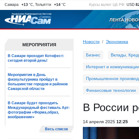
Самара
+13
°C, Тольятти
+14
°C
Курсы валют ЦБ РФ:
USD
8
ЛЕНТА НОВО
Новости
Экономика
МЕРОПРИЯТИЯ
Бизнес
Вклады, Кред
В Самаре проходит Котофест:
сегодня второй день!
Интернет и коммуникаци
Мероприятия в День
Промышленное производ
физкультурника пройдут в
большинстве городов и районов
Самарской области
Финансовые технологии
В Самаре будет проходить
В России р
Международный фестиваль Арт-
фотографии «Форма,образ,
воображение»
14 апреля 2025
12:25
Весь список