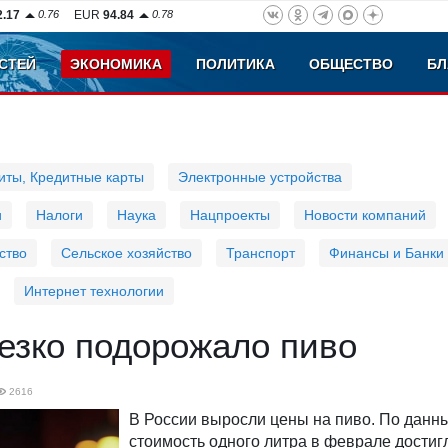
2.17
0.76
EUR
94.84
0.78
СТЕЙ
ЭКОНОМИКА
ПОЛИТИКА
ОБЩЕСТВО
БЛ
иты, Кредитные карты
Электронные устройства
и
Налоги
Наука
Нацпроекты
Новости компаний
ство
Сельское хозяйство
Транспорт
Финансы и Банки
Интернет технологии
езко подорожало пиво
2616
В России выросли цены на пиво. По данн
стоимость одного литра в феврале достиг