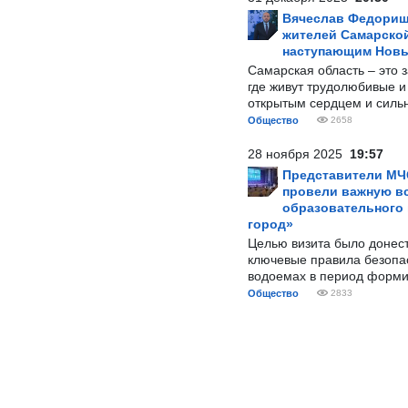
Вячеслав Федорищ
жителей Самарской
наступающим Нов
Самарская область – это 
где живут трудолюбивые и
открытым сердцем и силь
Общество
2658
28 ноября 2025
19:57
Представители МЧ
провели важную вс
образовательного
город»
Целью визита было донес
ключевые правила безопа
водоемах в период форми
Общество
2833