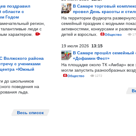
ев поздравил
В Самаре торговый комплек
 области с
провел День красоты и стил
ым Годом
На территории фудкорта развернул
замечательный регион,
семейный праздник с модными показ
 талантливые люди с
активностями, конкурсами и развле
ным характером.
детей и взрослых.
Общество
17
19 июля 2026
13:15
В Самаре прошёл семейный
С Волжского района
«Дофамин Фест»
тречу с учениками
На площадке около ТК «Амбар» вс
 центра «Южный
могли запустить разнообразных воз
Общество
1272
ти до школьников
сного поведения на
В
рования льда.
Весь список