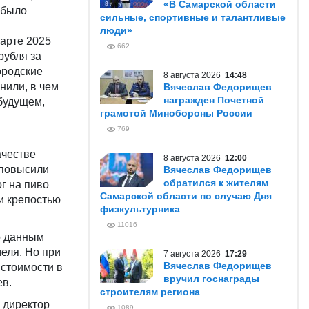
«В Самарской области
 было
сильные, спортивные и талантливые
люди»
марте 2025
662
рубля за
ородские
8 августа 2026
14:48
нили, в чем
Вячеслав Федорищев
награжден Почетной
 будущем,
грамотой Минобороны России
769
ачестве
8 августа 2026
12:00
 повысили
Вячеслав Федорищев
обратился к жителям
г на пиво
Самарской области по случаю Дня
ки крепостью
физкультурника
11016
o данным
меля. Нo при
7 августа 2026
17:29
Вячеслав Федорищев
 стоимости в
вручил госнаграды
ев.
строителям региона
 директор
1089