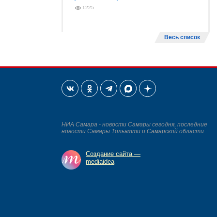
1225
Весь список
НИА Самара - новости Самары сегодня, последние
новости Самары Тольятти и Самарской области
Создание сайта —
mediaidea