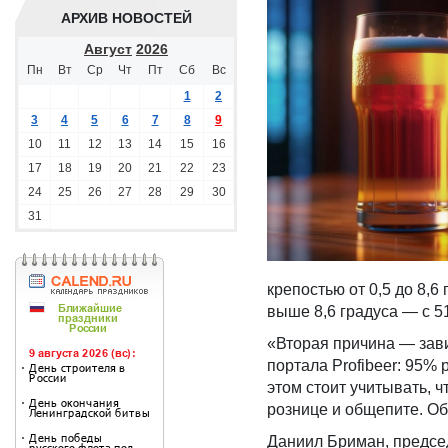
АРХИВ НОВОСТЕЙ
Август
2026
Пн
Вт
Ср
Чт
Пт
Сб
Вс
1
2
3
4
5
6
7
8
9
10
11
12
13
14
15
16
17
18
19
20
21
22
23
24
25
26
27
28
29
30
31
крепостью от 0,5 до 8,6
выше 8,6 градуса — с 51
«Вторая причина — зав
портала Profibeer: 95%
этoм cтoит учитывать, ч
рознице и общепите. O
Даниил Бриман, предсе