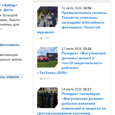
с «Амбар»
31 июля 2026
14:56
я: фото
Промышленные гиганты
ся большой
Тольятти отмечены
ами, бьюти-
наградами юбилейного
чениями для
фестиваля «Золотой
62
муравей»
1001
 фестиваль
27 июля 2026
15:20
Резидент «Жигулевской
е желающие
долины» вошел в
душных змеев.
топ-10 национального
рейтинга
«ТехУспех-2026»
есь список
1010
24 июля 2026
16:17
Резидент технопарка
«Жигулевская долина»
добился внесения
изменений в правила по
противопожарным системам