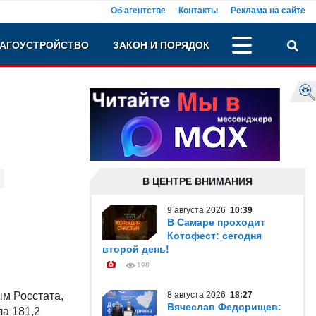
Об агентстве
Контакты
Реклама на сайте
АГОУСТРОЙСТВО
ЗАКОН И ПОРЯДОК
В ЦЕНТРЕ ВНИМАНИЯ
9 августа 2026
10:39
В Самаре проходит
Котофест: сегодня
второй день!
198
ым Росстата,
8 августа 2026
18:27
Вячеслав Федорищев:
ла 181,2