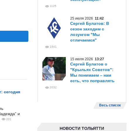
1125
25 июля 2026
11:42
Сергей Булатов: В
сезон заходим с
лозунгом "Мы
отличаемся"
1841
15 июля 2026
13:27
Сергей Булатов о
"Крыльях Советов":
Мы понимаем – нам
есть, что поправлять
2032
: сегодня
Весь список
ть
Надежда” и
201
НОВОСТИ ТОЛЬЯТТИ