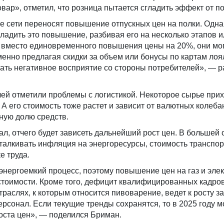
ар», отметил, что розница пытается сгладить эффект от п
е сети переносят повышение отпускных цен на полки. Одна
ладить это повышение, разбивая его на несколько этапов 
 вместо единовременного повышения цены на 20%, они мог
енно предлагая скидки за объем или бонусы по картам лоя
ать негативное восприятие со стороны потребителей», — р
ей отметили проблемы с логистикой. Некоторое сырье при
 А его стоимость тоже растет и зависит от валютных колеба
ную долю средств.
л, отчего будет зависеть дальнейший рост цен. В большей 
алкивать инфляция на энергоресурсы, стоимость транспор
е труда.
энергоемкий процесс, поэтому повышение цен на газ и эле
стоимости. Кроме того, дефицит квалифицированных кадров
раслях, к которым относится пивоварение, ведет к росту з
ерсонал. Если текущие тренды сохранятся, то в 2025 году 
оста цен», — поделился Бриман.