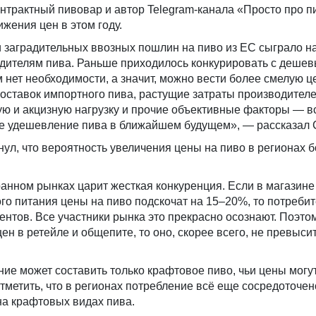
нтрактный пивовар и автор Telegram-канала «Просто про пи
ижения цен в этом году.
 заградительных ввозных пошлин на пиво из ЕС сыграло на
дителям пива. Раньше приходилось конкурировать с деше
м нет необходимости, а значит, можно вести более смелую 
оставок импортного пива, растущие затраты производителе
ю и акцизную нагрузку и прочие объективные факторы — вс
е удешевление пива в ближайшем будущем», — рассказал 
ул, что вероятность увеличения цены на пиво в регионах б
анном рынках царит жесткая конкуренция. Если в магазине
о питания цены на пиво подскочат на 15–20%, то потребит
ентов. Все участники рынка это прекрасно осознают. Поэто
ен в ретейле и общепите, то оно, скорее всего, не превыси
ние может составить только крафтовое пиво, чьи цены могу
отметить, что в регионах потребление всё еще сосредоточен
на крафтовых видах пива.