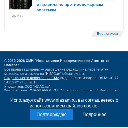
в правила по противопожарным
системам
1171
Весь список
©
2010-2026 СМИ
"Независимое Информационное Агентство
Самара"
.
Все права защищены — разрешение редакции на перепечатку
материалов и ссылка на "НИАСам" обязательны.
Свидетельство регистрации СМИ
выдано Роскомнадзор: ЭЛ № ФС 77 -
54259 от 24.05.2013.
Учредитель ООО "НИАСам".
Тел. редакции
+7 (846) 990-91-71.
Электронная почта: info@niasam.ru
Написать письмо
Используя сайт www.niasam.ru, вы соглашаетесь с
Карта сайта
использованием файлов cookie.
Нашли ошибку?
Подробнее
Политика конфиденциальности
Согласие на обработку персональных данных