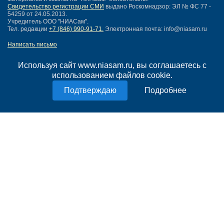
Свидетельство регистрации СМИ
выдано Роскомнадзор: ЭЛ № ФС 77 -
54259 от 24.05.2013.
Учредитель ООО "НИАСам".
Тел. редакции
+7 (846) 990-91-71.
Электронная почта: info@niasam.ru
Написать письмо
Карта сайта
Нашли ошибку?
Используя сайт www.niasam.ru, вы соглашаетесь с
Политика конфиденциальности
использованием файлов cookie.
Согласие на обработку персональных данных
Подробнее
18+
НИА Самара - новости Самары сегодня, последние новости Самары
Тольятти и Самарской области
Создание сайта —
mediaidea