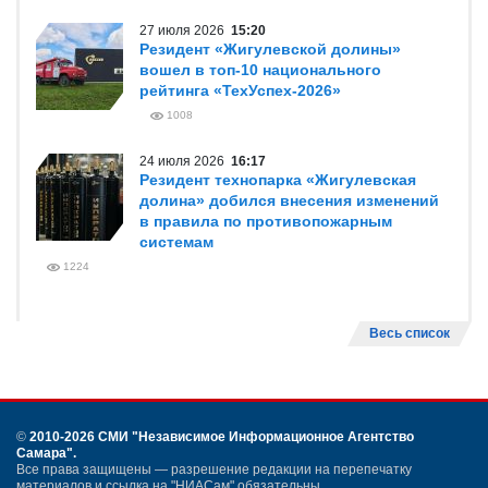
27 июля 2026
15:20
Резидент «Жигулевской долины»
вошел в топ-10 национального
рейтинга «ТехУспех-2026»
1008
24 июля 2026
16:17
Резидент технопарка «Жигулевская
долина» добился внесения изменений
в правила по противопожарным
системам
1224
Весь список
©
2010-2026 СМИ
"Независимое Информационное Агентство
Самара"
.
Все права защищены — разрешение редакции на перепечатку
материалов и ссылка на "НИАСам" обязательны.