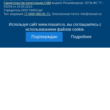
Свидетельство регистрации СМИ
выдано Роскомнадзор: ЭЛ № ФС 77 -
54259 от 24.05.2013.
Учредитель ООО "НИАСам".
Тел. редакции
+7 (846) 990-91-71.
Электронная почта: info@niasam.ru
Написать письмо
Используя сайт www.niasam.ru, вы соглашаетесь с
Карта сайта
использованием файлов cookie.
Нашли ошибку?
Политика конфиденциальности
Подробнее
Согласие на обработку персональных данных
18+
НИА Самара - новости Самары сегодня, последние новости Самары
Тольятти и Самарской области
Создание сайта —
mediaidea