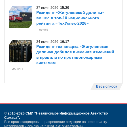
27 июля 2026
15:20
Резидент «Жигулевской долины»
вошел в топ-10 национального
рейтинга «ТехУспех-2026»
963
24 июля 2026
16:17
Резидент технопарка «Жигулевская
долина» добился внесения изменений
в правила по противопожарным
системам
1201
Весь список
©
2010-2026 СМИ
"Независимое Информационное Агентство
Самара"
.
Все права защищены — разрешение редакции на перепечатку
материалов и ссылка на "НИАСам" обязательны.