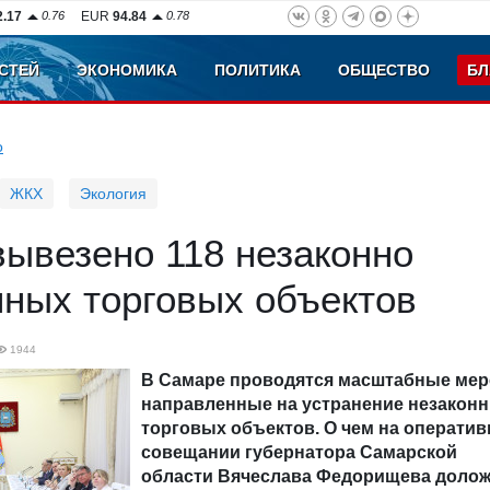
2.17
0.76
EUR
94.84
0.78
СТЕЙ
ЭКОНОМИКА
ПОЛИТИКА
ОБЩЕСТВО
БЛ
о
ЖКХ
Экология
ывезено 118 незаконно
нных торговых объектов
1944
В Самаре проводятся масштабные мер
направленные на устранение незакон
торговых объектов. О чем на операти
совещании губернатора Самарской
области Вячеслава Федорищева доло