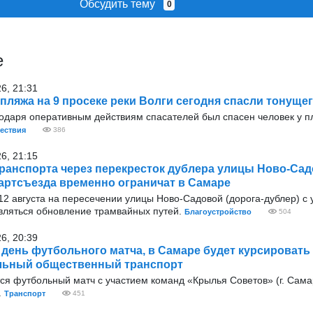
Обсудить тему
0
е
26, 21:31
 пляжа на 9 просеке реки Волги сегодня спасли тонуще
годаря оперативным действиям спасателей был спасен человек у п
ествия
386
26, 21:15
ранспорта через перекресток дублера улицы Ново-Сад
артсъезда временно ограничат в Самаре
9 12 августа на пересечении улицы Ново-Садовой (дорога-дублер) с
вляться обновление трамвайных путей.
Благоустройство
504
26, 20:39
в день футбольного матча, в Самаре будет курсировать
льный общественный транспорт
тся футбольный матч с участием команд «Крылья Советов» (г. Сама
.
Транспорт
451