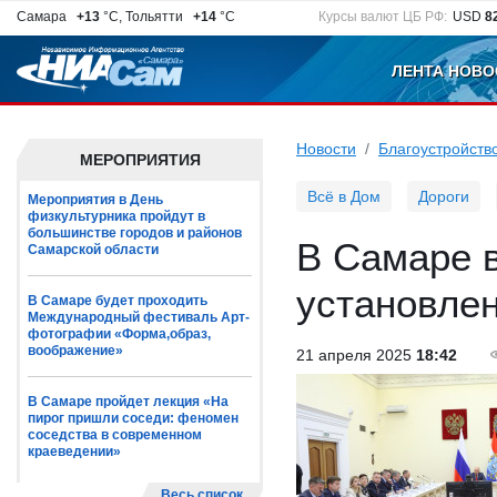
Самара
+13
°C, Тольятти
+14
°C
Курсы валют ЦБ РФ:
USD
8
ЛЕНТА НОВО
Новости
Благоустройств
МЕРОПРИЯТИЯ
Всё в Дом
Дороги
Мероприятия в День
физкультурника пройдут в
большинстве городов и районов
В Самаре в
Самарской области
установле
В Самаре будет проходить
Международный фестиваль Арт-
фотографии «Форма,образ,
воображение»
21 апреля 2025
18:42
В Самаре пройдет лекция «На
пирог пришли соседи: феномен
соседства в современном
краеведении»
Весь список