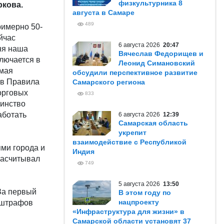
физкультурника 8
кова.
августа в Самаре
489
римерно 50-
йчас
6 августа 2026
20:47
ня наша
Вячеслав Федорищев и
лючается в
Леонид Симановский
имая
обсудили перспективное развитие
 в Правила
Самарского региона
орговых
833
шинство
аботать
6 августа 2026
12:39
Самарская область
укрепит
взаимодействие с Республикой
ми города и
Индия
насчитывал
749
5 августа 2026
13:50
 За первый
В этом году по
нацпроекту
 штрафов
«Инфраструктура для жизни» в
Самарской области установят 37