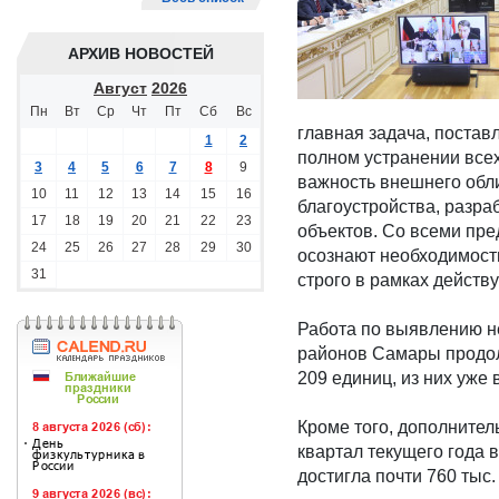
АРХИВ НОВОСТЕЙ
Август
2026
Пн
Вт
Ср
Чт
Пт
Сб
Вс
главная задача, поста
1
2
полном устранении всех
3
4
5
6
7
8
9
важность внешнего обл
10
11
12
13
14
15
16
благоустройства, разр
17
18
19
20
21
22
23
объектов. Со всеми пр
24
25
26
27
28
29
30
осознают необходимост
31
строго в рамках действ
Работа по выявлению н
районов Самары продол
209 единиц, из них уже
Кроме того, дополнител
квартал текущего года
достигла почти 760 тыс.