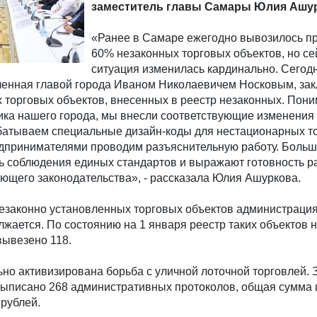
заместитель главы Самары Юлия Ашур
«Ранее в Самаре ежегодно вывозилось п
60% незаконных торговых объектов, но се
ситуация изменилась кардинально. Сегод
вленная главой города Иваном Николаевичем Носковым, зак
 торговых объектов, внесенных в реестр незаконных. Пон
ика нашего города, мы внесли соответствующие изменения
абатываем специальные дизайн-коды для нестационарных т
едпринимателями проводим разъяснительную работу. Боль
ь соблюдения единых стандартов и выражают готовность р
ующего законодательства», - рассказала Юлия Ашуркова.
езаконно установленных торговых объектов администрация
жается. По состоянию на 1 января реестр таких объектов 
 вывезено 118.
ьно активизирована борьба с уличной лоточной торговлей.
 выписано 268 административных протоколов, общая сумма
 рублей.