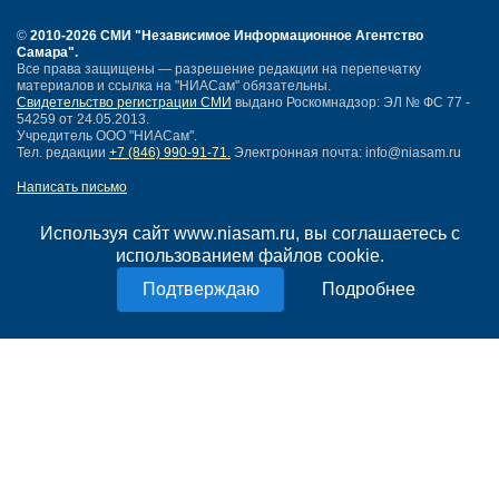
©
2010-2026 СМИ
"Независимое Информационное Агентство
Самара"
.
Все права защищены — разрешение редакции на перепечатку
материалов и ссылка на "НИАСам" обязательны.
Свидетельство регистрации СМИ
выдано Роскомнадзор: ЭЛ № ФС 77 -
54259 от 24.05.2013.
Учредитель ООО "НИАСам".
Тел. редакции
+7 (846) 990-91-71.
Электронная почта: info@niasam.ru
Написать письмо
Карта сайта
Нашли ошибку?
Используя сайт www.niasam.ru, вы соглашаетесь с
Политика конфиденциальности
использованием файлов cookie.
Согласие на обработку персональных данных
Подробнее
18+
НИА Самара - новости Самары сегодня, последние новости Самары
Тольятти и Самарской области
Создание сайта —