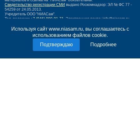
материалов и ссылка на "НИАСам" обязательны.
Свидетельство регистрации СМИ
выдано Роскомнадзор: ЭЛ № ФС 77 -
54259 от 24.05.2013.
Учредитель ООО "НИАСам".
Тел. редакции
+7 (846) 990-91-71.
Электронная почта: info@niasam.ru
Написать письмо
Используя сайт www.niasam.ru, вы соглашаетесь с
Карта сайта
использованием файлов cookie.
Нашли ошибку?
Подробнее
Политика конфиденциальности
Согласие на обработку персональных данных
18+
НИА Самара - новости Самары сегодня, последние новости Самары
Тольятти и Самарской области
Создание сайта —
mediaidea