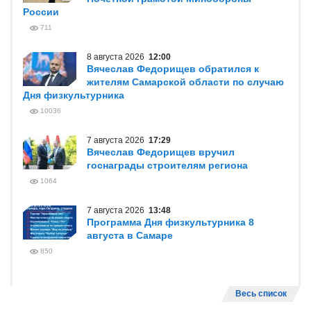
России
711
8 августа 2026
12:00
Вячеслав Федорищев обратился к
жителям Самарской области по случаю
Дня физкультурника
10036
7 августа 2026
17:29
Вячеслав Федорищев вручил
госнаграды строителям региона
1064
7 августа 2026
13:48
Программа Дня физкультурника 8
августа в Самаре
850
Весь список