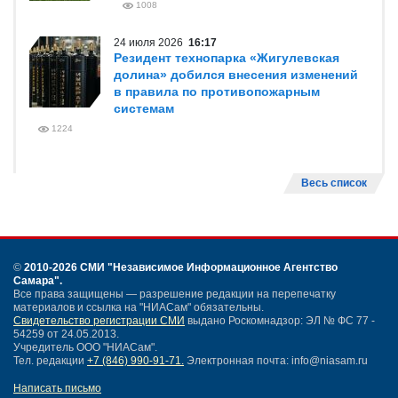
1008
24 июля 2026
16:17
Резидент технопарка «Жигулевская
долина» добился внесения изменений
в правила по противопожарным
системам
1224
Весь список
©
2010-2026 СМИ
"Независимое Информационное Агентство
Самара"
.
Все права защищены — разрешение редакции на перепечатку
материалов и ссылка на "НИАСам" обязательны.
Свидетельство регистрации СМИ
выдано Роскомнадзор: ЭЛ № ФС 77 -
54259 от 24.05.2013.
Учредитель ООО "НИАСам".
Тел. редакции
+7 (846) 990-91-71.
Электронная почта: info@niasam.ru
Написать письмо