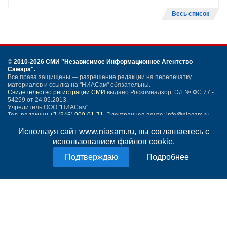
Весь список
©
2010-2026 СМИ
"Независимое Информационное Агентство
Самара"
.
Все права защищены — разрешение редакции на перепечатку
материалов и ссылка на "НИАСам" обязательны.
Свидетельство регистрации СМИ
выдано Роскомнадзор: ЭЛ № ФС 77 -
54259 от 24.05.2013.
Учредитель ООО "НИАСам".
Тел. редакции
+7 (846) 990-91-71.
Электронная почта: info@niasam.ru
Написать письмо
Используя сайт www.niasam.ru, вы соглашаетесь с
Карта сайта
использованием файлов cookie.
Нашли ошибку?
Подробнее
Политика конфиденциальности
Согласие на обработку персональных данных
18+