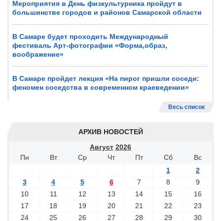
Мероприятия в День физкультурника пройдут в
большинстве городов и районов Самарской области
В Самаре будет проходить Международный
фестиваль Арт-фотографии «Форма,образ,
воображение»
В Самаре пройдет лекция «На пирог пришли соседи:
феномен соседства в современном краеведении»
Весь список
АРХИВ НОВОСТЕЙ
Август
2026
Пн
Вт
Ср
Чт
Пт
Сб
Вс
1
2
3
4
5
6
7
8
9
10
11
12
13
14
15
16
17
18
19
20
21
22
23
24
25
26
27
28
29
30