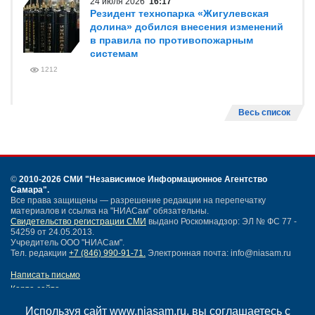
24 июля 2026
16:17
Резидент технопарка «Жигулевская
долина» добился внесения изменений
в правила по противопожарным
системам
1212
Весь список
©
2010-2026 СМИ
"Независимое Информационное Агентство
Самара"
.
Все права защищены — разрешение редакции на перепечатку
материалов и ссылка на "НИАСам" обязательны.
Свидетельство регистрации СМИ
выдано Роскомнадзор: ЭЛ № ФС 77 -
54259 от 24.05.2013.
Учредитель ООО "НИАСам".
Тел. редакции
+7 (846) 990-91-71.
Электронная почта: info@niasam.ru
Написать письмо
Карта сайта
Нашли ошибку?
Используя сайт www.niasam.ru, вы соглашаетесь с