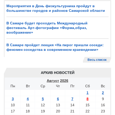
Мероприятия в День физкультурника пройдут в
большинстве городов и районов Самарской области
В Самаре будет проходить Международный
фестиваль Арт-фотографии «Форма,образ,
воображение»
В Самаре пройдет лекция «На пирог пришли соседи:
феномен соседства в современном краеведении»
Весь список
АРХИВ НОВОСТЕЙ
Август
2026
Пн
Вт
Ср
Чт
Пт
Сб
Вс
1
2
3
4
5
6
7
8
9
10
11
12
13
14
15
16
17
18
19
20
21
22
23