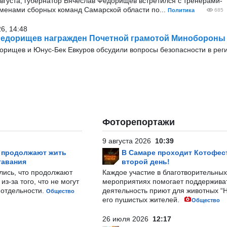
августа, губернатор Вячеслав Федорищев встретился с тренерами-
менами сборных команд Самарской области по...
Политика
685
26, 14:48
Федорищев награжден Почетной грамотой Минобороны
орищев и Юнус-Бек Евкуров обсудили вопросы безопасности в рег
Фоторепортажи
9 августа 2026
10:39
р продолжают жить
В Самаре проходит Котофест
тавания
второй день!
лись, что продолжают
Каждое участие в благотворительных
з-за того, что не могут
мероприятиях помогает поддержива
-отдельности.
деятельность приют для животных “
Общество
его пушистых жителей.
Общество
26 июля 2026
12:17