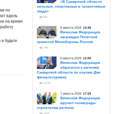
«В Самарской области
сильные, спортивные и талантливые
ам по
люди»
орт вдоль
681
ток на время
 работу
8 августа 2026
14:48
Вячеслав Федорищев
награжден Почетной
и будьте
грамотой Минобороны России
786
8 августа 2026
12:00
Вячеслав Федорищев
обратился к жителям
Самарской области по случаю Дня
физкультурника
11229
7 августа 2026
17:29
Вячеслав Федорищев
вручил госнаграды
строителям региона
1095