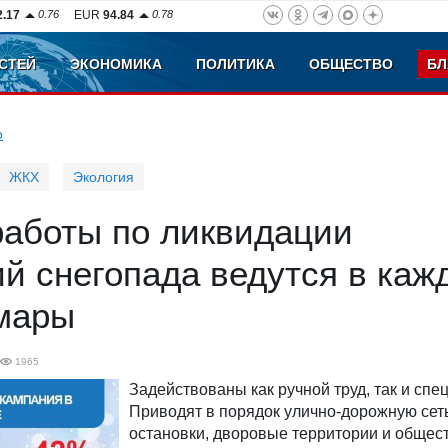
2.17
0.76
EUR
94.84
0.78
СТЕЙ
ЭКОНОМИКА
ПОЛИТИКА
ОБЩЕСТВО
БЛ
о
ЖКХ
Экология
работы по ликвидации
й снегопада ведутся в каж
мары
1965
Задействованы как ручной труд, так и спе
Приводят в порядок улично-дорожную сеть
остановки, дворовые территории и обще