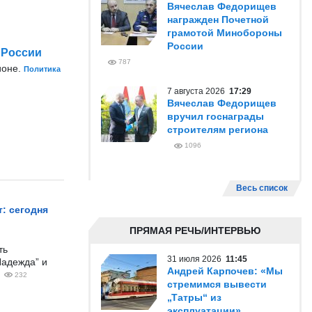
Вячеслав Федорищев
награжден Почетной
грамотой Минобороны
России
 России
787
ионе.
Политика
7 августа 2026
17:29
Вячеслав Федорищев
вручил госнаграды
строителям региона
1096
Весь список
: сегодня
ПРЯМАЯ РЕЧЬ/ИНТЕРВЬЮ
ть
31 июля 2026
11:45
Надежда” и
Андрей Карпочев: «Мы
232
стремимся вывести
„Татры“ из
эксплуатации»