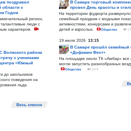
ев поздравил
В Самаре торговый комплек
 области с
провел День красоты и стил
ым Годом
На территории фудкорта развернул
замечательный регион,
семейный праздник с модными показ
 талантливые люди с
активностями, конкурсами и развле
ным характером.
детей и взрослых.
Общество
17
19 июля 2026
13:15
В Самаре прошёл семейный
С Волжского района
«Дофамин Фест»
тречу с учениками
На площадке около ТК «Амбар» вс
 центра «Южный
могли запустить разнообразных воз
Общество
1272
ти до школьников
сного поведения на
В
рования льда.
Весь список