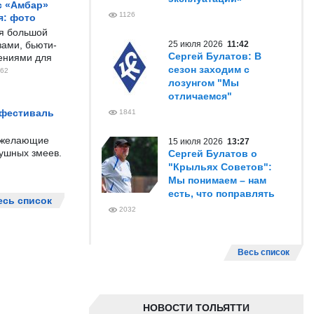
с «Амбар»
1126
я: фото
ся большой
ами, бьюти-
25 июля 2026
11:42
Сергей Булатов: В
чениями для
сезон заходим с
62
лозунгом "Мы
отличаемся"
 фестиваль
1841
е желающие
15 июля 2026
13:27
душных змеев.
Сергей Булатов о
"Крыльях Советов":
Мы понимаем – нам
есть, что поправлять
есь список
2032
Весь список
НОВОСТИ ТОЛЬЯТТИ