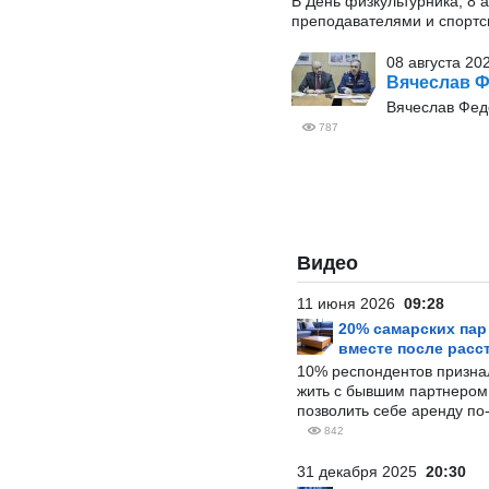
В День физкультурника, 8 
преподавателями и спортс
08 августа 20
Вячеслав 
Вячеслав Фед
787
Видео
11 июня 2026
09:28
20% самарских па
вместе после расс
10% респондентов призна
жить с бывшим партнером и
позволить себе аренду по
842
31 декабря 2025
20:30