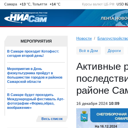
Самара
+13
°C, Тольятти
+14
°C
Курсы валют ЦБ РФ:
USD
8
ЛЕНТА НОВО
Новости
Благоустройств
МЕРОПРИЯТИЯ
Всё в Дом
Дороги
В Самаре проходит Котофест:
сегодня второй день!
Активные 
Мероприятия в День
физкультурника пройдут в
последстви
большинстве городов и районов
Самарской области
районе Са
В Самаре будет проходить
Международный фестиваль Арт-
16 декабря 2024
10:09
фотографии «Форма,образ,
воображение»
Весь список