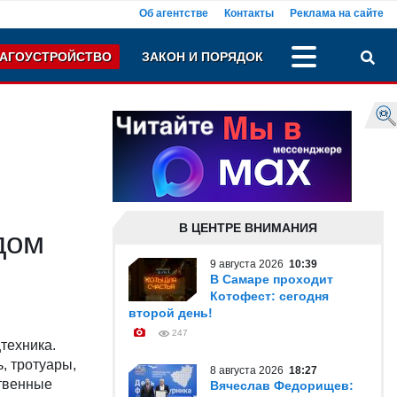
Об агентстве
Контакты
Реклама на сайте
АГОУСТРОЙСТВО
ЗАКОН И ПОРЯДОК
В ЦЕНТРЕ ВНИМАНИЯ
дом
9 августа 2026
10:39
В Самаре проходит
Котофест: сегодня
второй день!
247
цтехника.
, тротуары,
8 августа 2026
18:27
ственные
Вячеслав Федорищев: