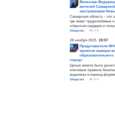
Вячеслав Федорищ
жителей Самарской
наступающим Нов
Самарская область – это 
где живут трудолюбивые и
открытым сердцем и силь
Общество
2659
28 ноября 2025
19:57
Представители МЧ
провели важную вс
образовательного
город»
Целью визита было донес
ключевые правила безопа
водоемах в период форми
Общество
2833