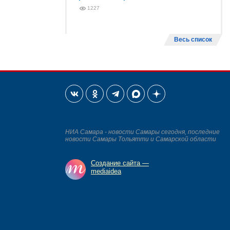
1227
Весь список
НИА Самара - новости Самары сегодня, последние
новости Самары Тольятти и Самарской области
Создание сайта —
mediaidea