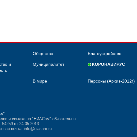
Общество
Благоустройство
тво и
Муниципалитет
КОРОНАВИРУС
сть
В мире
Персоны (Архив-2012г)
ра"
.
лов и ссылка на "НИАСам" обязательны.
54259 от 24.05.2013.
нная почта: info@niasam.ru