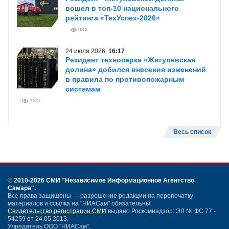
вошел в топ-10 национального
рейтинга «ТехУспех-2026»
984
24 июля 2026
16:17
Резидент технопарка «Жигулевская
долина» добился внесения изменений
в правила по противопожарным
системам
1211
Весь список
©
2010-2026 СМИ
"Независимое Информационное Агентство
Самара"
.
Все права защищены — разрешение редакции на перепечатку
материалов и ссылка на "НИАСам" обязательны.
Свидетельство регистрации СМИ
выдано Роскомнадзор: ЭЛ № ФС 77 -
54259 от 24.05.2013.
Учредитель ООО "НИАСам".