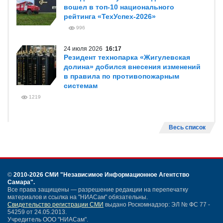
вошел в топ-10 национального
рейтинга «ТехУспех-2026»
996
24 июля 2026
16:17
Резидент технопарка «Жигулевская
долина» добился внесения изменений
в правила по противопожарным
системам
1219
Весь список
©
2010-2026 СМИ
"Независимое Информационное Агентство
Самара"
.
Все права защищены — разрешение редакции на перепечатку
материалов и ссылка на "НИАСам" обязательны.
Свидетельство регистрации СМИ
выдано Роскомнадзор: ЭЛ № ФС 77 -
54259 от 24.05.2013.
Учредитель ООО "НИАСам".