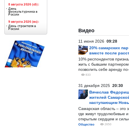
Видео
11 июня 2026
09:28
20% самарских па
вместе после расс
10% респондентов призна
жить с бывшим партнером и
позволить себе аренду по
833
31 декабря 2025
20:30
Вячеслав Федорищ
жителей Самарской
наступающим Нов
Самарская область – это 
где живут трудолюбивые и
открытым сердцем и силь
Общество
2650