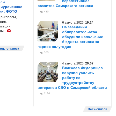
перспективное
ели
развитие Самарского региона
риуроченное
жи: ФОТО
435
р-классы,
ния,
6 августа 2026
19:24
нтации
На заседании
ры.
облправительства
обсудили исполнение
бюджета региона за
первое полугодие
есь список
505
4 августа 2026
20:07
Вячеслав Федорищев
поручил усилить
работу по
трудоустройству
ветеранов СВО в Самарской области
1130
Весь список