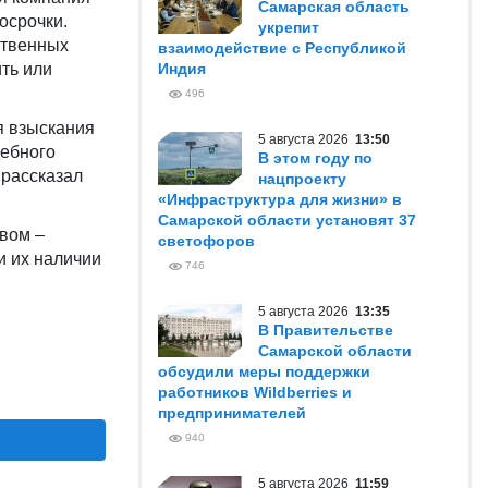
Самарская область
осрочки.
укрепит
ственных
взаимодействие с Республикой
ть или
Индия
496
я взыскания
5 августа 2026
13:50
дебного
В этом году по
 рассказал
нацпроекту
«Инфраструктура для жизни» в
Самарской области установят 37
вом –
светофоров
и их наличии
746
5 августа 2026
13:35
В Правительстве
Самарской области
обсудили меры поддержки
работников Wildberries и
предпринимателей
940
5 августа 2026
11:59