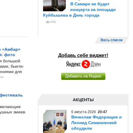
В Самаре не будет
концерта на площади
Куйбышева в День города
659
Весь список
с «Амбар»
я: фото
Добавь себе виджет!
ся большой
ами, бьюти-
чениями для
14
 фестиваль
АКЦЕНТЫ
е желающие
душных змеев.
6 августа 2026
20:47
Вячеслав Федорищев и
Леонид Симановский
обсудили