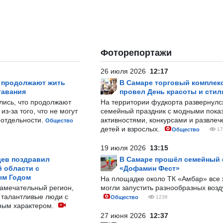
Фоторепортажи
26 июля 2026
12:17
р продолжают жить
В Самаре торговый комплек
тавания
провел День красоты и стил
лись, что продолжают
На территории фудкорта развернул
з-за того, что не могут
семейный праздник с модными показ
-отдельности.
активностями, конкурсами и развле
Общество
детей и взрослых.
Общество
17
19 июля 2026
13:15
ев поздравил
В Самаре прошёл семейный
 области с
«Дофамин Фест»
ым Годом
На площадке около ТК «Амбар» вс
замечательный регион,
могли запустить разнообразных воз
 талантливые люди с
Общество
1236
ным характером.
27 июня 2026
12:37