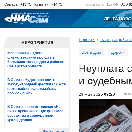
Самара
+13
°C, Тольятти
+14
°C
Курсы валют ЦБ РФ:
USD
8
ЛЕНТА НОВО
Новости
Благоустройств
МЕРОПРИЯТИЯ
Всё в Дом
Дороги
Мероприятия в День
физкультурника пройдут в
большинстве городов и районов
Неуплата 
Самарской области
и судебны
В Самаре будет проходить
Международный фестиваль Арт-
фотографии «Форма,образ,
воображение»
23 мая 2025
09:20
66
В Самаре пройдет лекция «На
пирог пришли соседи: феномен
соседства в современном
краеведении»
Весь список