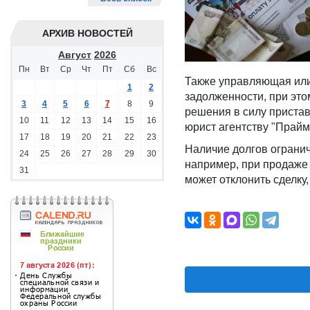
АРХИВ НОВОСТЕЙ
Август
2026
Пн
Вт
Ср
Чт
Пт
Сб
Вс
Также управляющая или
1
2
задолженности, при это
3
4
5
6
7
8
9
решения в силу пристав
10
11
12
13
14
15
16
юрист агентству "Прайм
17
18
19
20
21
22
23
Наличие долгов ограни
24
25
26
27
28
29
30
например, при продаже 
31
может отклонить сделку