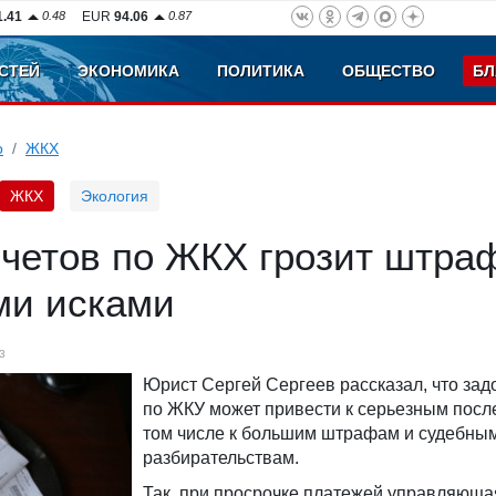
1.41
0.48
EUR
94.06
0.87
СТЕЙ
ЭКОНОМИКА
ПОЛИТИКА
ОБЩЕСТВО
БЛ
о
ЖКХ
ЖКХ
Экология
счетов по ЖКХ грозит штра
ми исками
3
Юрист Сергей Сергеев рассказал, что за
по ЖКУ может привести к серьезным посл
том числе к большим штрафам и судебны
разбирательствам.
Так, при просрочке платежей управляюща