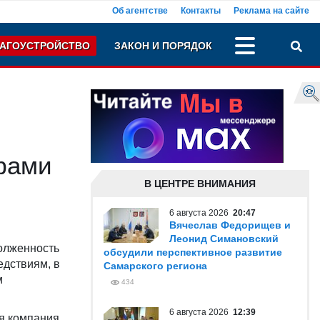
Об агентстве
Контакты
Реклама на сайте
АГОУСТРОЙСТВО
ЗАКОН И ПОРЯДОК
фами
В ЦЕНТРЕ ВНИМАНИЯ
6 августа 2026
20:47
Вячеслав Федорищев и
Леонид Симановский
долженность
обсудили перспективное развитие
едствиям, в
Самарского региона
м
434
6 августа 2026
12:39
я компания