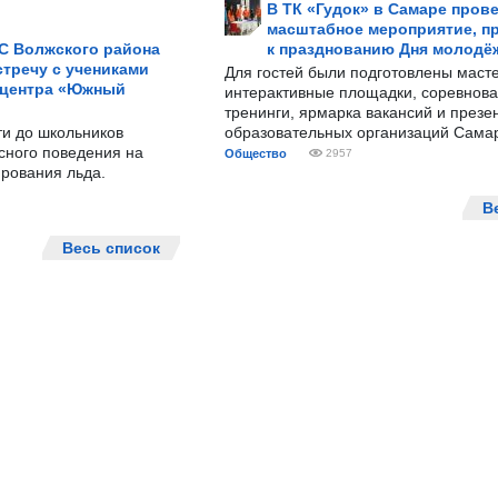
В ТК «Гудок» в Самаре пров
масштабное мероприятие, п
С Волжского района
к празднованию Дня молодё
тречу с учениками
Для гостей были подготовлены масте
 центра «Южный
интерактивные площадки, соревнова
тренинги, ярмарка вакансий и презе
ти до школьников
образовательных организаций Сама
сного поведения на
Общество
2957
рования льда.
В
Весь список