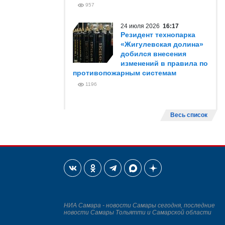
957
24 июля 2026
16:17
Резидент технопарка
«Жигулевская долина»
добился внесения
изменений в правила по
противопожарным системам
1196
Весь список
НИА Самара - новости Самары сегодня, последние
новости Самары Тольятти и Самарской области