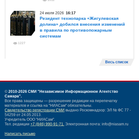
24 июля 2026
16:17
Резидент технопарка «Жигулевская
долина» добился внесения изменений
в правила по противопожарным
системам
1227
Весь список
©
2010-2026 СМИ
"Независимое Информационное Агентство
Самара"
.
Все права защищены — разрешение редакции на перепечатку
материалов и ссылка на "НИАСам" обязательны.
Свидетельство регистрации СМИ
выдано Роскомнадзор: ЭЛ № ФС 77 -
54259 от 24.05.2013.
Учредитель ООО "НИАСам".
Тел. редакции
+7 (846) 990-91-71.
Электронная почта: info@niasam.ru
Написать письмо