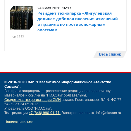
24 июля 2026
16:17
Резидент технопарка «Жигулевская
долина» добился внесения изменений
в правила по противопожарным
системам
1233
Весь список
©
2010-2026 СМИ
"Независимое Информационное Агентство
Самара"
.
Все права защищены — разрешение редакции на перепечатку
материалов и ссылка на "НИАСам" обязательны.
Свидетельство регистрации СМИ
выдано Роскомнадзор: ЭЛ № ФС 77 -
54259 от 24.05.2013.
Учредитель ООО "НИАСам".
Тел. редакции
+7 (846) 990-91-71.
Электронная почта: info@niasam.ru
Написать письмо
Карта сайта