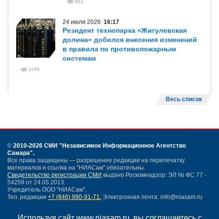
961
24 июля 2026
16:17
Резидент технопарка «Жигулевская
долина» добился внесения изменений
в правила по противопожарным
системам
1199
Весь список
©
2010-2026 СМИ
"Независимое Информационное Агентство
Самара"
.
Все права защищены — разрешение редакции на перепечатку
материалов и ссылка на "НИАСам" обязательны.
Свидетельство регистрации СМИ
выдано Роскомнадзор: ЭЛ № ФС 77 -
54259 от 24.05.2013.
Учредитель ООО "НИАСам".
Тел. редакции
+7 (846) 990-91-71.
Электронная почта: info@niasam.ru
Написать письмо
Используя сайт www.niasam.ru, вы соглашаетесь с