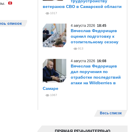
трудоустройству
ры.
ветеранов СВО в Самарской области
1017
есь список
4 августа 2026
18:45
Вячеслав Федорищев
оценил подготовку к
отопительному сезону
913
4 августа 2026
16:08
Вячеслав Федорищев
дал поручения по
отработке последствий
атаки на Wildberries в
Самаре
1067
Весь список
ПРЯМАЯ РЕЧЬ/ИНТЕРВЬЮ