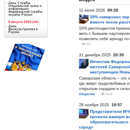
11 июня 2026
09:28
20% самарских па
вместе после расс
10% респондентов призна
жить с бывшим партнером и
позволить себе аренду по
827
31 декабря 2025
20:30
Вячеслав Федорищ
жителей Самарской
наступающим Нов
Самарская область – это 
где живут трудолюбивые и
открытым сердцем и силь
Общество
2649
28 ноября 2025
19:57
Представители МЧ
провели важную вс
образовательного
город»