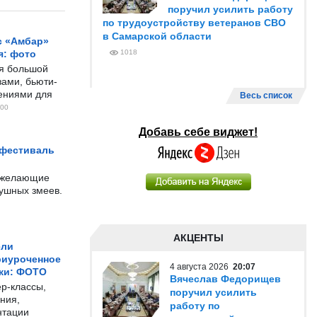
поручил усилить работу
по трудоустройству ветеранов СВО
в Самарской области
с «Амбар»
я: фото
1018
ся большой
ами, бьюти-
чениями для
Весь список
00
Добавь себе виджет!
 фестиваль
е желающие
душных змеев.
АКЦЕНТЫ
ели
риуроченное
4 августа 2026
20:07
жи: ФОТО
Вячеслав Федорищев
р-классы,
поручил усилить
ния,
работу по
нтации