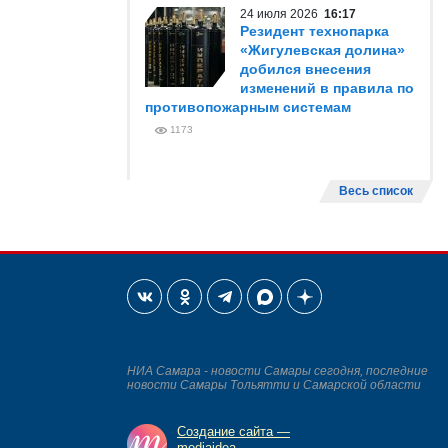
24 июля 2026
16:17
Резидент технопарка
«Жигулевская долина»
добился внесения
изменений в правила по
противопожарным системам
1173
Весь список
НИА Самара - новости Самары сегодня, последние
новости Самары Тольятти и Самарской области
Создание сайта —
mediaidea