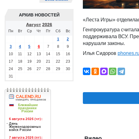
АРХИВ НОВОСТЕЙ
«Леста Игры» отделилас
Август
2026
Генпрокуратура считала
Пн
Вт
Ср
Чт
Пт
Сб
Вс
поддерживала ВСУ. Пред
1
2
нарушали законы.
3
4
5
6
7
8
9
Илья Сидоров
phones.r
10
11
12
13
14
15
16
17
18
19
20
21
22
23
24
25
26
27
28
29
30
31
Видео