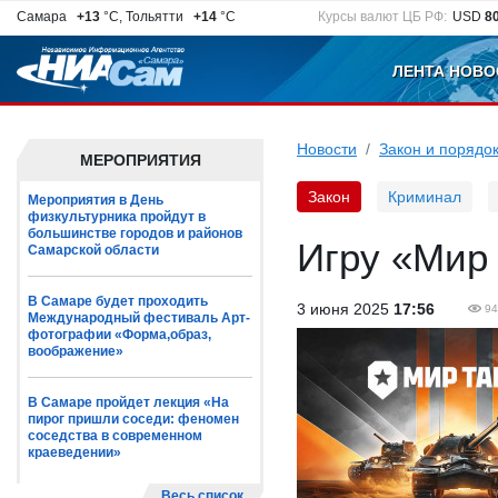
Самара
+13
°C, Тольятти
+14
°C
Курсы валют ЦБ РФ:
USD
8
ЛЕНТА НОВО
Новости
Закон и порядо
МЕРОПРИЯТИЯ
Закон
Криминал
Мероприятия в День
физкультурника пройдут в
большинстве городов и районов
Игру «Мир 
Самарской области
В Самаре будет проходить
3 июня 2025
17:56
94
Международный фестиваль Арт-
фотографии «Форма,образ,
воображение»
В Самаре пройдет лекция «На
пирог пришли соседи: феномен
соседства в современном
краеведении»
Весь список