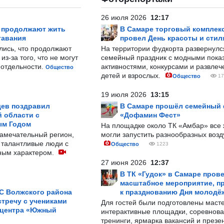
26 июля 2026
12:17
р продолжают жить
В Самаре торговый комплек
тавания
провел День красоты и стил
лись, что продолжают
На территории фудкорта развернул
з-за того, что не могут
семейный праздник с модными показ
-отдельности.
активностями, конкурсами и развле
Общество
детей и взрослых.
Общество
17
19 июля 2026
13:15
ев поздравил
В Самаре прошёл семейный
 области с
«Дофамин Фест»
ым Годом
На площадке около ТК «Амбар» вс
замечательный регион,
могли запустить разнообразных воз
 талантливые люди с
Общество
1223
ным характером.
27 июня 2026
12:37
В ТК «Гудок» в Самаре пров
масштабное мероприятие, п
С Волжского района
к празднованию Дня молодё
тречу с учениками
Для гостей были подготовлены масте
 центра «Южный
интерактивные площадки, соревнова
тренинги, ярмарка вакансий и презе