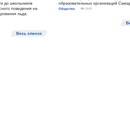
ти до школьников
образовательных организаций Сама
сного поведения на
Общество
2945
рования льда.
В
Весь список