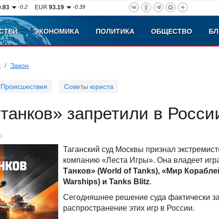
0.93
-0.2
EUR
93.19
-0.39
СТЕЙ
ЭКОНОМИКА
ПОЛИТИКА
ОБЩЕСТВО
БЛ
к
Закон
Происшествия
Советы юриста
танков» запретили в Росси
1
Таганский суд Москвы признал экстремист
компанию «Леста Игры». Она владеет иг
Танков» (World of Tanks), «Мир Кораблей
Warships) и Tanks Blitz
.
Сегодняшнее решение суда фактически з
распространение этих игр в России.