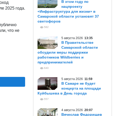
В этом году по
оход
нацпроекту
ле 2025 года.
«Инфраструктура для жизни» в
Самарской области установят 37
светофоров
публично
582
ли, что не
5 августа 2026
13:35
В Правительстве
Самарской области
обсудили меры поддержки
работников Wildberries и
предпринимателей
640
5 августа 2026
11:59
В Самаре не будет
концерта на площади
Куйбышева в День города
557
4 августа 2026
20:07
Вячеслав Федорищев