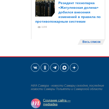
Резидент технопарка
«Жигулевская долина»
добился внесения
изменений в правила по
противопожарным системам
1169
Весь список
НИА Самара - новости Самары сегодня, последние
новости Самары Тольятти и Самарской области
Создание сайта —
mediaidea