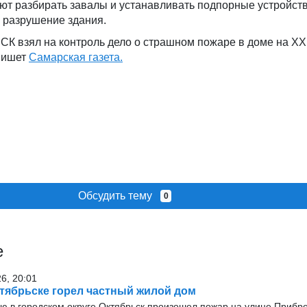
т разбирать завалы и устанавливать подпорные устройств
 разрушение здания.
СК взял на контроль дело о страшном пожаре в доме на XXI
пишет
Самарская газета.
Обсудить тему
0
е
26, 20:01
тябрьске горел частный жилой дом
ью в городском округе Октябрьск произошел пожар на улице Прибр