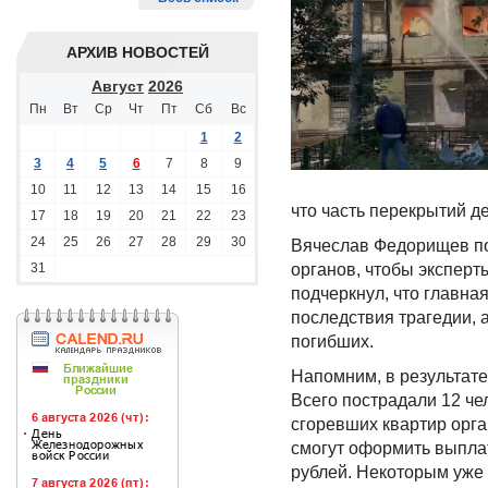
АРХИВ НОВОСТЕЙ
Август
2026
Пн
Вт
Ср
Чт
Пт
Сб
Вс
1
2
3
4
5
6
7
8
9
10
11
12
13
14
15
16
что часть перекрытий д
17
18
19
20
21
22
23
24
25
26
27
28
29
30
Вячеслав Федорищев по
31
органов, чтобы экспер
подчеркнул, что главна
последствия трагедии,
погибших.
Напомним, в результате
Всего пострадали 12 че
сгоревших квартир орг
смогут оформить выплат
рублей. Некоторым уже