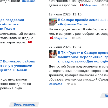
-отдельности.
активностями, конкурсами и развле
Общество
детей и взрослых.
Общество
16
19 июля 2026
13:15
ев поздравил
В Самаре прошёл семейный
 области с
«Дофамин Фест»
ым Годом
На площадке около ТК «Амбар» вс
замечательный регион,
могли запустить разнообразных воз
 талантливые люди с
Общество
1220
ным характером.
27 июня 2026
12:37
В ТК «Гудок» в Самаре пров
масштабное мероприятие, п
С Волжского района
к празднованию Дня молодё
тречу с учениками
Для гостей были подготовлены масте
 центра «Южный
интерактивные площадки, соревнова
тренинги, ярмарка вакансий и презе
ти до школьников
образовательных организаций Сама
сного поведения на
Общество
2938
рования льда.
В
Весь список