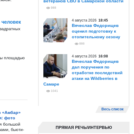
ветеранов СВО в Самарской области
988
4 августа 2026
18:45
 человек
Вячеслав Федорищев
квадратных
оценил подготовку к
отопительному сезону
886
4 августа 2026
16:08
авы площадью
Вячеслав Федорищев
дал поручения по
отработке последствий
атаки на Wildberries в
Самаре
1041
Весь список
с «Амбар»
я: фото
ся большой
ПРЯМАЯ РЕЧЬ/ИНТЕРВЬЮ
ами, бьюти-