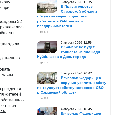
гиону
5 августа 2026
13:35
В Правительстве
и при
Самарской области
обсудили меры поддержки
работников Wildberries и
реждены 32
предпринимателей
привлекались
574
общалось,
5 августа 2026
11:59
дтвердили,
В Самаре не будет
концерта на площади
Куйбышева в День города
едственных
521
н
овать
4 августа 2026
20:07
 семьям
Вячеслав Федорищев
поручил усилить работу
по трудоустройству ветеранов СВО
а рождения.
в Самарской области
Для жителей
989
Собственники
00 тысяч
4 августа 2026
18:45
да.
Вячеслав Федорищев