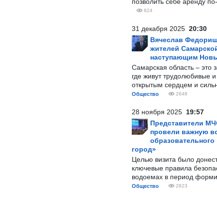
позволить себе аренду по
824
31 декабря 2025
20:30
Вячеслав Федорищ
жителей Самарской
наступающим Нов
Самарская область – это 
где живут трудолюбивые и
открытым сердцем и силь
Общество
2648
28 ноября 2025
19:57
Представители МЧ
провели важную вс
образовательного
город»
Целью визита было донес
ключевые правила безопа
водоемах в период форми
Общество
2823