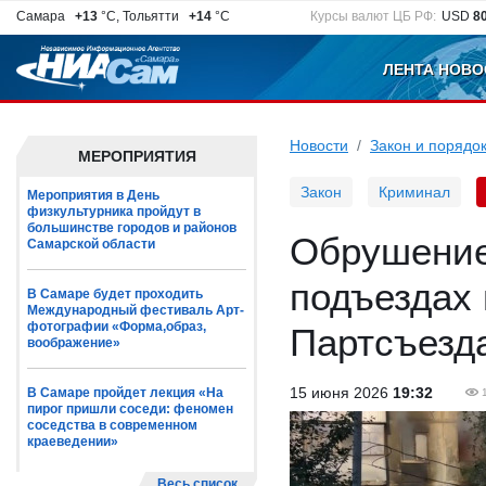
Самара
+13
°C, Тольятти
+14
°C
Курсы валют ЦБ РФ:
USD
8
ЛЕНТА НОВО
Новости
Закон и порядо
МЕРОПРИЯТИЯ
Закон
Криминал
Мероприятия в День
физкультурника пройдут в
большинстве городов и районов
Обрушение
Самарской области
подъездах 
В Самаре будет проходить
Международный фестиваль Арт-
фотографии «Форма,образ,
Партсъезд
воображение»
15 июня 2026
19:32
В Самаре пройдет лекция «На
пирог пришли соседи: феномен
соседства в современном
краеведении»
Весь список