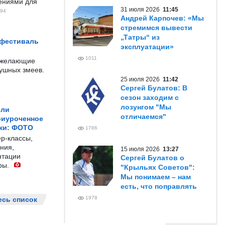
чениями для
31 июля 2026
11:45
94
Андрей Карпочев: «Мы
стремимся вывести
„Татры“ из
 фестиваль
эксплуатации»
1011
е желающие
душных змеев.
25 июля 2026
11:42
Сергей Булатов: В
сезон заходим с
лозунгом "Мы
ели
отличаемся"
риуроченное
жи: ФОТО
1786
р-классы,
ния,
15 июля 2026
13:27
нтации
Сергей Булатов о
ры.
"Крыльях Советов":
Мы понимаем – нам
есть, что поправлять
1978
есь список