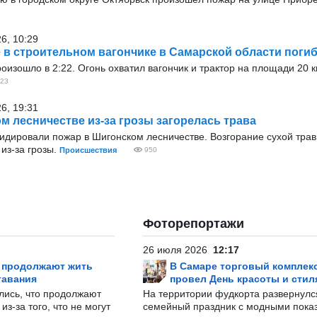
26, 10:29
 в строительном вагончике в Самарской области погиб
оизошло в 2:22. Огонь охватил вагончик и трактор на площади 20 
23
26, 19:31
м лесничестве из-за грозы загорелась трава
квидировали пожар в Шигонском лесничестве. Возгорание сухой тр
 из-за грозы.
Происшествия
950
Фоторепортажи
26 июля 2026
12:17
р продолжают жить
В Самаре торговый комплек
тавания
провел День красоты и стил
лись, что продолжают
На территории фудкорта развернул
з-за того, что не могут
семейный праздник с модными показ