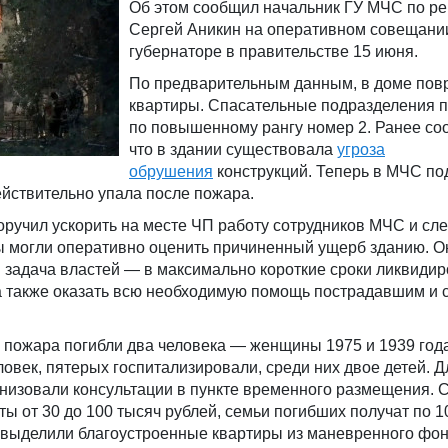
Об этом сообщил начальник ГУ МЧС по ре
Сергей Аникин на оперативном совещани
губернаторе в правительстве 15 июня.
По предварительным данным, в доме пов
квартиры. Спасательные подразделения 
по повышенному рангу номер 2. Ранее со
что в здании существовала
угроза
обрушения
конструкций. Теперь в МЧС по
ействительно упала после пожара.
ручил ускорить на месте ЧП работу сотрудников МЧС и сл
ты могли оперативно оценить причиненный ущерб зданию. О
я задача властей — в максимально короткие сроки ликвидир
 а также оказать всю необходимую помощь пострадавшим и
 пожара погибли два человека — женщины 1975 и 1939 год
ловек, пятерых госпитализировали, среди них двое детей. 
анизовали консультации в пункте временного размещения. 
ы от 30 до 100 тысяч рублей, семьи погибших получат по 1
 выделили благоустроенные квартиры из маневренного фон