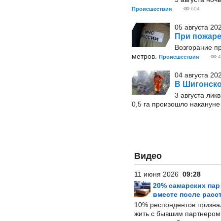
Происшествия
604
05 августа 20
При пожаре
Возгорание пр
метров.
Происшествия
4
04 августа 20
В Шигонско
3 августа ли
0,5 га произошло накануне
Видео
11 июня 2026
09:28
20% самарских па
вместе после расс
10% респондентов призна
жить с бывшим партнером и