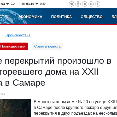
0.93
-0.2
EUR
93.19
-0.39
СТЕЙ
ЭКОНОМИКА
ПОЛИТИКА
ОБЩЕСТВО
БЛ
к
Происшествия
Происшествия
Советы юриста
 перекрытий произошло в
горевшего дома на XXII
а в Самаре
1598
В многоэтажном доме № 20 на улице XXII
в Самаре после крупного пожара обруши
перекрытия в двух подъездах на нескольк