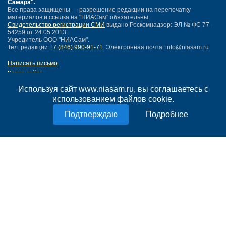
Самара"
.
Все права защищены — разрешение редакции на перепечатку
материалов и ссылка на "НИАСам" обязательны.
Свидетельство регистрации СМИ
выдано Роскомнадзор: ЭЛ № ФС 77 -
54259 от 24.05.2013.
Учредитель ООО "НИАСам".
Тел. редакции
+7 (846) 990-91-71.
Электронная почта: info@niasam.ru
Написать письмо
Карта сайта
Нашли ошибку?
Используя сайт www.niasam.ru, вы соглашаетесь с
Политика конфиденциальности
использованием файлов cookie.
Согласие на обработку персональных данных
18+
Подробнее
НИА Самара - новости Самары сегодня, последние новости Самары
Тольятти и Самарской области
Создание сайта —
mediaidea