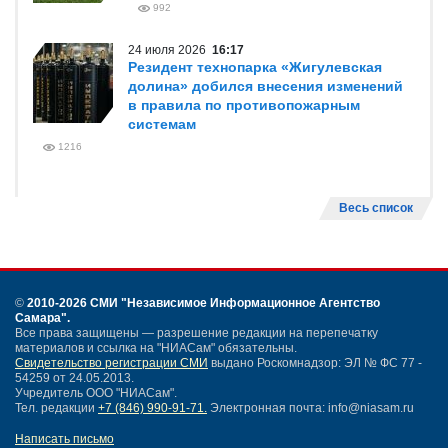
992
24 июля 2026
16:17
Резидент технопарка «Жигулевская
долина» добился внесения изменений
в правила по противопожарным
системам
1216
Весь список
©
2010-2026 СМИ
"Независимое Информационное Агентство
Самара"
.
Все права защищены — разрешение редакции на перепечатку
материалов и ссылка на "НИАСам" обязательны.
Свидетельство регистрации СМИ
выдано Роскомнадзор: ЭЛ № ФС 77 -
54259 от 24.05.2013.
Учредитель ООО "НИАСам".
Тел. редакции
+7 (846) 990-91-71.
Электронная почта: info@niasam.ru
Написать письмо