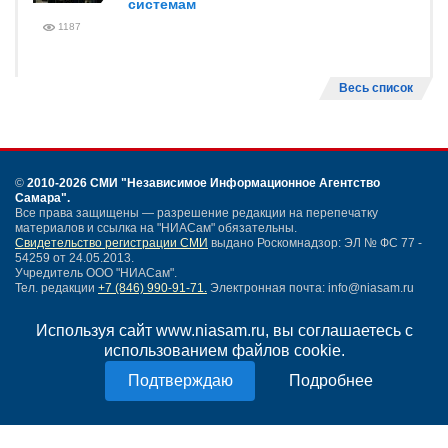
системам
1187
Весь список
©
2010-2026 СМИ
"Независимое Информационное Агентство
Самара"
.
Все права защищены — разрешение редакции на перепечатку
материалов и ссылка на "НИАСам" обязательны.
Свидетельство регистрации СМИ
выдано Роскомнадзор: ЭЛ № ФС 77 -
54259 от 24.05.2013.
Учредитель ООО "НИАСам".
Тел. редакции
+7 (846) 990-91-71.
Электронная почта: info@niasam.ru
Написать письмо
Используя сайт www.niasam.ru, вы соглашаетесь с
Карта сайта
использованием файлов cookie.
Нашли ошибку?
Политика конфиденциальности
Подробнее
Согласие на обработку персональных данных
18+