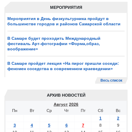
МЕРОПРИЯТИЯ
Мероприятия в День физкультурника пройдут в
большинстве городов и районов Самарской области
В Самаре будет проходить Международный
фестиваль Арт-фотографии «Форма,образ,
воображение»
В Самаре пройдет лекция «На пирог пришли соседи:
феномен соседства в современном краеведении»
Весь список
АРХИВ НОВОСТЕЙ
Август
2026
Пн
Вт
Ср
Чт
Пт
Сб
Вс
1
2
3
4
5
6
7
8
9