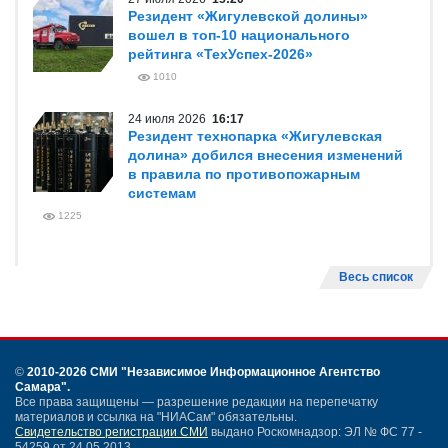
Резидент «Жигулевской долины»
вошел в топ-10 национального
рейтинга «ТехУспех-2026»
1010
24 июля 2026
16:17
Резидент технопарка «Жигулевская
долина» добился внесения изменений
в правила по противопожарным
системам
1225
Весь список
©
2010-2026 СМИ
"Независимое Информационное Агентство
Самара"
.
Все права защищены — разрешение редакции на перепечатку
материалов и ссылка на "НИАСам" обязательны.
Свидетельство регистрации СМИ
выдано Роскомнадзор: ЭЛ № ФС 77 -
54259 от 24.05.2013.