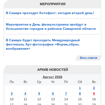
МЕРОПРИЯТИЯ
В Самаре проходит Котофест: сегодня второй день!
Мероприятия в День физкультурника пройдут в
большинстве городов и районов Самарской области
В Самаре будет проходить Международный
фестиваль Арт-фотографии «Форма,образ,
воображение»
Весь список
АРХИВ НОВОСТЕЙ
Август
2026
Пн
Вт
Ср
Чт
Пт
Сб
Вс
1
2
3
4
5
6
7
8
9
10
11
12
13
14
15
16
17
18
19
20
21
22
23